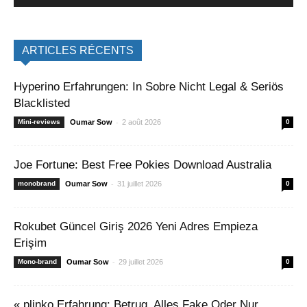
ARTICLES RÉCENTS
Hyperino Erfahrungen: In Sobre Nicht Legal & Seriös
Blacklisted
-
Mini-reviews
Oumar Sow
2 août 2026
0
Joe Fortune: Best Free Pokies Download Australia
-
monobrand
Oumar Sow
31 juillet 2026
0
Rokubet Güncel Giriş 2026 Yeni Adres Empieza
Erişim
-
Mono-brand
Oumar Sow
29 juillet 2026
0
« plinko Erfahrung: Betrug, Alles Fake Oder Nur