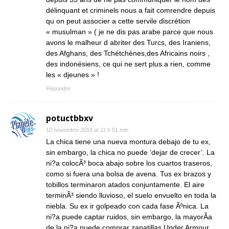
délinquant et criminels nous a fait comrendre depuis
qu on peut associer a cette servile discrétion
« musulman » ( je ne dis pas arabe parce que nous
avons le malheur d abriter des Turcs, des Iraniens,
des Afghans, des Tchétchènes,des Africains noirs ,
des indonésiens, ce qui ne sert plus a rien, comme
les « djeunes » !
Répondre
potuctbbxv
10 novembre 2018 at 11 h 51 min
La chica tiene una nueva montura debajo de tu ex,
sin embargo, la chica no puede ‘dejar de crecer’. La
ni?a colocÃ³ boca abajo sobre los cuartos traseros,
como si fuera una bolsa de avena. Tus ex brazos y
tobillos terminaron atados conjuntamente. El aire
terminÃ³ siendo lluvioso, el suelo envuelto en toda la
niebla. Su ex ir golpeado con cada fase Ãºnica. La
ni?a puede captar ruidos, sin embargo, la mayorÃ­a
de la ni?a puede comprar zapatillas Under Armour