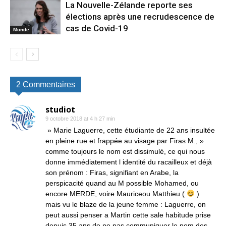
La Nouvelle-Zélande reporte ses
élections après une recrudescence de
cas de Covid-19
Monde
2 Commentaires
studiot
9 octobre 2018 at 4 h 27 min
» Marie Laguerre, cette étudiante de 22 ans insultée
en pleine rue et frappée au visage par Firas M., »
comme toujours le nom est dissimulé, ce qui nous
donne immédiatement l identité du racailleux et déjà
son prénom : Firas, signifiant en Arabe, la
perspicacité quand au M possible Mohamed, ou
encore MERDE, voire Mauriceou Matthieu (
)
mais vu le blaze de la jeune femme : Laguerre, on
peut aussi penser a Martin cette sale habitude prise
depuis 35 ans de ne pas communiquer le nom des