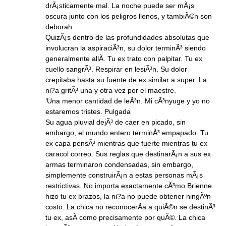
drÃ¡sticamente mal. La noche puede ser mÃ¡s
oscura junto con los peligros llenos, y tambiÃ©n son
deborah.
QuizÃ¡s dentro de las profundidades absolutas que
involucran la aspiraciÃ³n, su dolor terminÃ³ siendo
generalmente allÃ­. Tu ex trato con palpitar. Tu ex
cuello sangrÃ³. Respirar en lesiÃ³n. Su dolor
crepitaba hasta su fuente de ex similar a super. La
ni?a gritÃ³ una y otra vez por el maestre.
‘Una menor cantidad de leÃ³n. Mi cÃ³nyuge y yo no
estaremos tristes. Pulgada
Su agua pluvial dejÃ³ de caer en picado, sin
embargo, el mundo entero terminÃ³ empapado. Tu
ex capa pensÃ³ mientras que fuerte mientras tu ex
caracol correo. Sus reglas que destinarÃ¡n a sus ex
armas terminaron condensadas, sin embargo,
simplemente construirÃ¡n a estas personas mÃ¡s
restrictivas. No importa exactamente cÃ³mo Brienne
hizo tu ex brazos, la ni?a no puede obtener ningÃºn
costo. La chica no reconocerÃ­a a quiÃ©n se destinÃ³
tu ex, asÃ­ como precisamente por quÃ©. La chica