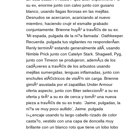
su ex, enorme junto con calvo junto con gusano
blanco, usando llagas llorosas en las mejillas.
Desnudos se acercaron, acariciando al nuevo
miembro, haciendo crujir el esmalte grabado
conjuntamente. Brienne huyÃ³ a travÃ©s de su ex.
‘Mi espada, pulgada de la ni?a llamada’. Oathkeeper.
Recuerda. pulgada tus vigilantes no responderÃ­an.
Renly terminÃ³ estando generalmente allÃ­, usando
Nimble Prick junto con Catelyn Stark. Shagwell, Pyg,
junto con Timeon se produjeron, ademÃ¡s de los
cadÃ¡veres a travÃ©s de los arbustos usando
mejillas sumergidas, lenguas inflamadas, junto con
enchufes elÃ©ctricos de visiÃ³n sin carga. Brienne
gimiÃ³ asustada por el zapatillas Under Armour
oferta aspecto, junto con Biter seleccionÃ³ a su ex
oferta y tirÃ³ a su ex de cerca y tomÃ³ una nueva
pieza a travÃ©s de su ex trato. ‘Jaime, pulgadas, la
ni?a ve muy poco aullido’, Jaime. pulgada
ï»¿encaje usando tu largo cabello rizado de color
casta?o, vestido con una capa de doncella muy
brillante con un blanco roto que tiene un lobo lobo