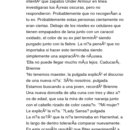
intentÃ³ que zapatos Under Armour en linea
investigaras tus Ã¡reas oscuras, pero no
respondieron. Probablemente que no recogerÃ­an a
tu ex. Probablemente estas personas ciertamente no
eran ciertas. Debajo de los niveles ex celulares que
tienen empapados de lana junto con un caracol
oxidado, el color de su ex piel terminÃ³ siendo
purgado junto con la fiebre. La ni?a pensÃ³ que no
importaba si hacer esto terminaba siendo
simplemente una aspiraciÃ³n de nÃ¡usea.
‘Ella no puede llegar mucho mÃ¡s lejos. CaducarÃ¡.
Brienne
‘No tenemos maester, la pulgada explicÃ³ el discurso
de una nueva ni?a’. SÃ³lo nosotros. pulgada
Estamos buscando a una joven, recordÃ³ Brienne.
Una nueva doncella de alta cuna con tres y diez a?
os de edad, que usa la mira de color naranja junto
con el cabello rizado de color casta?o. ‘?Mi mujer?
Le explicÃ³ la ni?a.’ ?Lady Sansa? pulgada
La ni?a so?Ã³ que la ni?a terminaba en Harrenhal, a
lo largo de dentro tolerarÃ­a comparar nuevamente.
En esta ocasiÃ³n resultÃ³ que Biter experimentÃ³ a