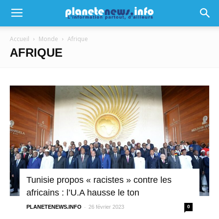
Accueil
Monde
Afrique
AFRIQUE
Tunisie propos « racistes » contre les
africains : l’U.A hausse le ton
-
PLANETENEWS.INFO
26 février 2023
0