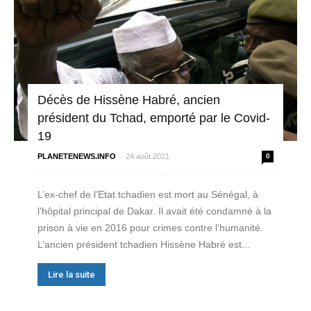
Décès de Hissène Habré, ancien
président du Tchad, emporté par le Covid-
19
-
PLANETENEWS.INFO
24 août 2021
0
L’ex-chef de l’Etat tchadien est mort au Sénégal, à
l’hôpital principal de Dakar. Il avait été condamné à la
prison à vie en 2016 pour crimes contre l’humanité.
L’ancien président tchadien Hissène Habré est...
Lire la suite