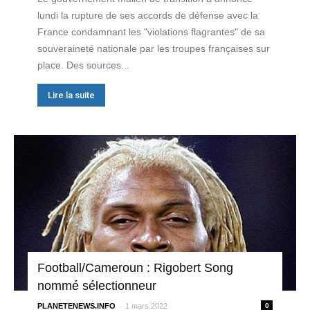
lundi la rupture de ses accords de défense avec la
France condamnant les "violations flagrantes" de sa
souveraineté nationale par les troupes françaises sur
place. Des sources...
Lire la suite
Football/Cameroun : Rigobert Song
nommé sélectionneur
-
PLANETENEWS.INFO
1 mars 2022
0