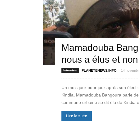
Mamadouba Bangou
nous a élus et no
-
Interview
PLANETENEWS.INFO
14 novembr
Un mois jour pour jour après son électio
Kindia, Mamadouba Bangoura parle de s
commune urbaine se dit élu de Kindia et
Lire la suite