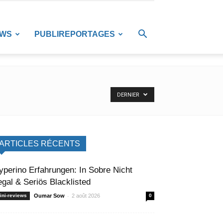
EWS
PUBLIREPORTAGES
DERNIER
ARTICLES RÉCENTS
yperino Erfahrungen: In Sobre Nicht
egal & Seriös Blacklisted
-
ini-reviews
Oumar Sow
2 août 2026
0