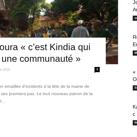
J
A
m
R
E
ra « c’est Kindia qui
M
n une communauté »
e 2018
3
«
O
n émaillée d’incidents à la tête de la mairie de
S
es premiers pas. Le tout nouveau patron de la
...
К
с
N