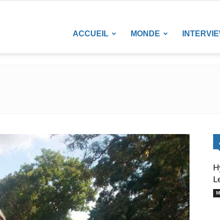
LANETENEWS
ACCUEIL
MONDE
INTERVI
H
L
M