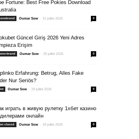
oe Fortune: Best Free Pokies Download
ustralia
-
onobrand
Oumar Sow
31 juillet 2026
0
okubet Güncel Giriş 2026 Yeni Adres
mpieza Erişim
-
ono-brand
Oumar Sow
29 juillet 2026
0
 plinko Erfahrung: Betrug, Alles Fake
der Nur Seriös?
-
lot
Oumar Sow
29 juillet 2026
0
ак играть в живую рулетку 1хбет казино
 дилерами онлайн
-
on classé
Oumar Sow
26 juillet 2026
0