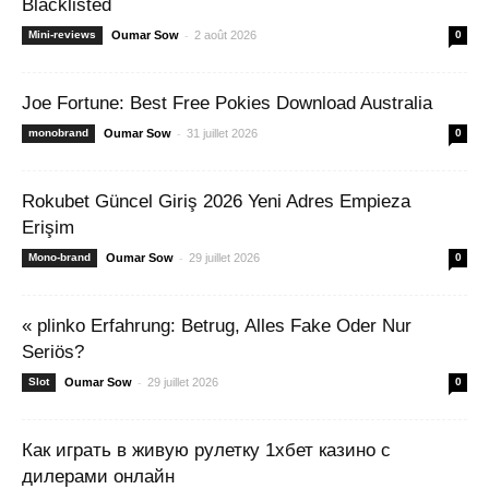
Blacklisted
-
Mini-reviews
Oumar Sow
2 août 2026
0
Joe Fortune: Best Free Pokies Download Australia
-
monobrand
Oumar Sow
31 juillet 2026
0
Rokubet Güncel Giriş 2026 Yeni Adres Empieza
Erişim
-
Mono-brand
Oumar Sow
29 juillet 2026
0
« plinko Erfahrung: Betrug, Alles Fake Oder Nur
Seriös?
-
Slot
Oumar Sow
29 juillet 2026
0
Как играть в живую рулетку 1хбет казино с
дилерами онлайн