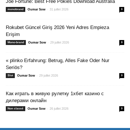
Joe Fortune: Best Free Pokies Download Australia
-
monobrand
Oumar Sow
31 juillet 2026
0
Rokubet Güncel Giriş 2026 Yeni Adres Empieza
Erişim
-
Mono-brand
Oumar Sow
29 juillet 2026
0
« plinko Erfahrung: Betrug, Alles Fake Oder Nur
Seriös?
-
Slot
Oumar Sow
29 juillet 2026
0
Как играть в живую рулетку 1хбет казино с
дилерами онлайн
-
Non classé
Oumar Sow
26 juillet 2026
0