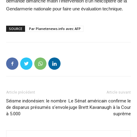
demandé dimanche matin l’intervention d’un hélicoptère de la
Gendarmerie nationale pour faire une évaluation technique.
SOURCE
Par Planetenews.info avec AFP
Article précédent
Article suivant
Séisme indonésien: le nombre
Le Sénat américain confirme le
de disparus présumés s’envole
juge Brett Kavanaugh à la Cour
à 5.000
suprême