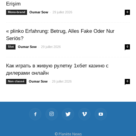
Erişim
-
Mono-brand
Oumar Sow
29 juillet 2026
0
« plinko Erfahrung: Betrug, Alles Fake Oder Nur
Seriös?
-
Slot
Oumar Sow
29 juillet 2026
0
Как играть в живую рулетку 1хбет казино с
дилерами онлайн
-
Non classé
Oumar Sow
26 juillet 2026
0
© Planète News