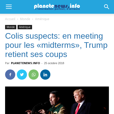
Accueil
Monde
Amérique
Monde
Amérique
Colis suspects: en meeting
pour les «midterms», Trump
retient ses coups
Par
PLANETENEWS.INFO
-
25 octobre 2018