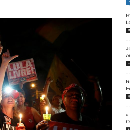
H
L
M
J
A
m
R
E
M
«
O
S