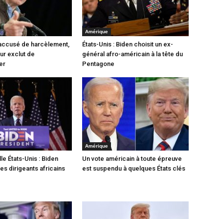
Amérique
accusé de harcèlement,
États-Unis : Biden choisit un ex-
ur exclut de
général afro-américain à la tête du
er
Pentagone
Amérique
le États-Unis : Biden
Un vote américain à toute épreuve
 les dirigeants africains
est suspendu à quelques États clés