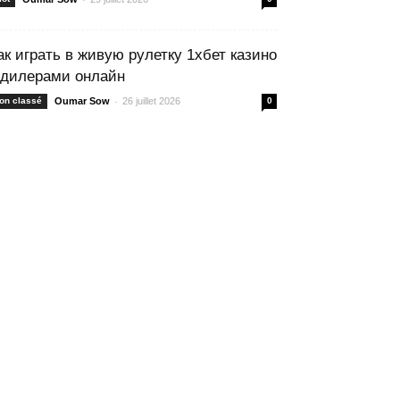
ак играть в живую рулетку 1хбет казино
 дилерами онлайн
-
on classé
Oumar Sow
26 juillet 2026
0