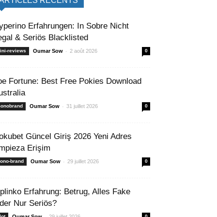
ARTICLES RÉCENTS
yperino Erfahrungen: In Sobre Nicht
egal & Seriös Blacklisted
-
ini-reviews
Oumar Sow
2 août 2026
0
oe Fortune: Best Free Pokies Download
ustralia
-
onobrand
Oumar Sow
31 juillet 2026
0
okubet Güncel Giriş 2026 Yeni Adres
mpieza Erişim
-
ono-brand
Oumar Sow
29 juillet 2026
0
 plinko Erfahrung: Betrug, Alles Fake
der Nur Seriös?
-
lot
Oumar Sow
29 juillet 2026
0