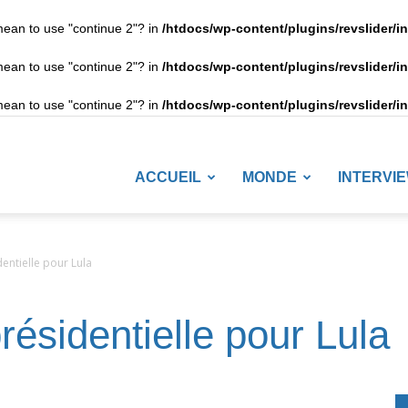
 mean to use "continue 2"? in
/htdocs/wp-content/plugins/revslider/i
 mean to use "continue 2"? in
/htdocs/wp-content/plugins/revslider/i
 mean to use "continue 2"? in
/htdocs/wp-content/plugins/revslider/i
LANETENEWS
ACCUEIL
MONDE
INTERVI
dentielle pour Lula
présidentielle pour Lula