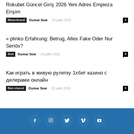
Rokubet Güncel Giriş 2026 Yeni Adres Empieza
Erişim
-
Mono-brand
Oumar Sow
29 juillet 2026
0
« plinko Erfahrung: Betrug, Alles Fake Oder Nur
Seriös?
-
Slot
Oumar Sow
29 juillet 2026
0
Как играть в живую рулетку 1хбет казино с
дилерами онлайн
-
Non classé
Oumar Sow
26 juillet 2026
0