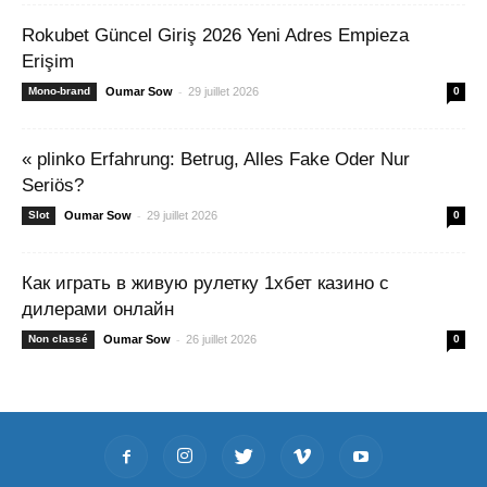
Rokubet Güncel Giriş 2026 Yeni Adres Empieza
Erişim
-
Mono-brand
Oumar Sow
29 juillet 2026
0
« plinko Erfahrung: Betrug, Alles Fake Oder Nur
Seriös?
-
Slot
Oumar Sow
29 juillet 2026
0
Как играть в живую рулетку 1хбет казино с
дилерами онлайн
-
Non classé
Oumar Sow
26 juillet 2026
0