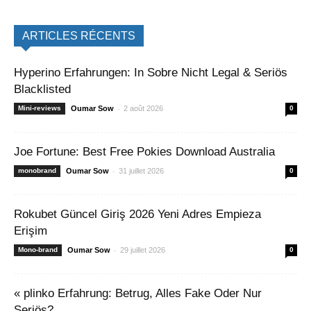
ARTICLES RÉCENTS
Hyperino Erfahrungen: In Sobre Nicht Legal & Seriös
Blacklisted
-
Mini-reviews
Oumar Sow
2 août 2026
0
Joe Fortune: Best Free Pokies Download Australia
-
monobrand
Oumar Sow
31 juillet 2026
0
Rokubet Güncel Giriş 2026 Yeni Adres Empieza
Erişim
-
Mono-brand
Oumar Sow
29 juillet 2026
0
« plinko Erfahrung: Betrug, Alles Fake Oder Nur
Seriös?