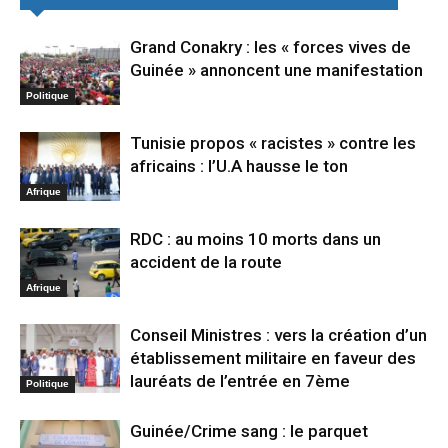
Grand Conakry : les « forces vives de
Guinée » annoncent une manifestation
Politique
Tunisie propos « racistes » contre les
africains : l’U.A hausse le ton
Afrique
RDC : au moins 10 morts dans un
accident de la route
Afrique
Conseil Ministres : vers la création d’un
établissement militaire en faveur des
lauréats de l’entrée en 7ème
Politique
Guinée/Crime sang : le parquet