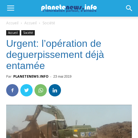
Accueil
Accueil
Société
Accueil
Société
Urgent: l’opération de
deguerpissement déjà
entamée
Par
PLANETENEWS.INFO
-
23 mai 2019