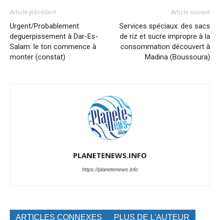
Article précédent
Article suivant
Urgent/Probablement
Services spéciaux: des sacs
deguerpissement à Dar-Es-
de riz et sucre impropre à la
Salam: le ton commence à
consommation découvert à
monter (constat)
Madina (Boussoura)
PLANETENEWS.INFO
https://planetenews.info
ARTICLES CONNEXES
PLUS DE L'AUTEUR