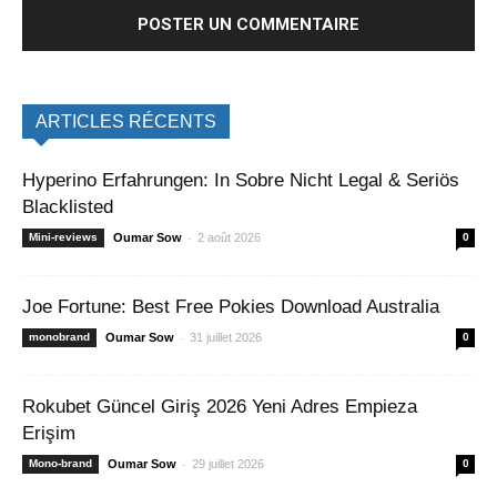
ARTICLES RÉCENTS
Hyperino Erfahrungen: In Sobre Nicht Legal & Seriös
Blacklisted
-
Mini-reviews
Oumar Sow
2 août 2026
0
Joe Fortune: Best Free Pokies Download Australia
-
monobrand
Oumar Sow
31 juillet 2026
0
Rokubet Güncel Giriş 2026 Yeni Adres Empieza
Erişim
-
Mono-brand
Oumar Sow
29 juillet 2026
0