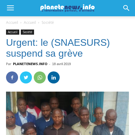
Accueil
Accueil
Société
Accueil
Société
Urgent: le (SNAESURS)
suspend sa grève
Par
PLANETENEWS.INFO
-
18 avril 2019