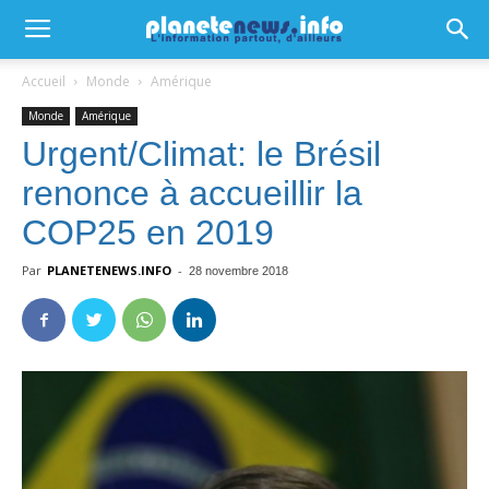
Accueil
Monde
Amérique
Monde
Amérique
Urgent/Climat: le Brésil
renonce à accueillir la
COP25 en 2019
Par
PLANETENEWS.INFO
-
28 novembre 2018