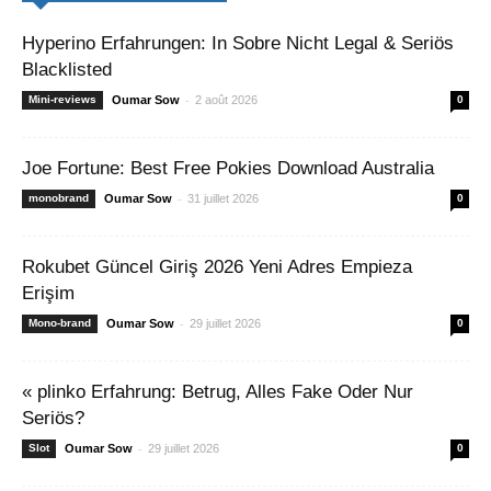
Hyperino Erfahrungen: In Sobre Nicht Legal & Seriös
Blacklisted
-
Mini-reviews
Oumar Sow
2 août 2026
0
Joe Fortune: Best Free Pokies Download Australia
-
monobrand
Oumar Sow
31 juillet 2026
0
Rokubet Güncel Giriş 2026 Yeni Adres Empieza
Erişim
-
Mono-brand
Oumar Sow
29 juillet 2026
0
« plinko Erfahrung: Betrug, Alles Fake Oder Nur
Seriös?
-
Slot
Oumar Sow
29 juillet 2026
0