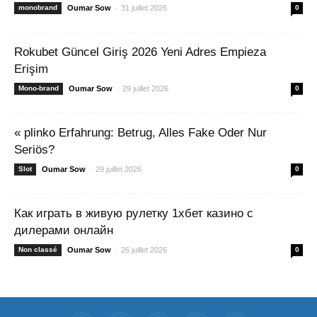
-
monobrand
Oumar Sow
31 juillet 2026
0
Rokubet Güncel Giriş 2026 Yeni Adres Empieza
Erişim
-
Mono-brand
Oumar Sow
29 juillet 2026
0
« plinko Erfahrung: Betrug, Alles Fake Oder Nur
Seriös?
-
Slot
Oumar Sow
29 juillet 2026
0
Как играть в живую рулетку 1хбет казино с
дилерами онлайн
-
Non classé
Oumar Sow
26 juillet 2026
0