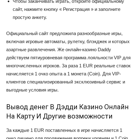
Чтобы заканчивать играть, откройте официальному
сайт, нажмите кнопку « Регистрация » и заполните
простую анкету.
Официальный сайт предложила разнообразные игры,
включая игровые автоматы, рулетку, блэкджек и которых
азартные развлечения. Же онлайн-казино Daddy
действуем пятиуровневая программа лояльности VIP для
многочисленных игроков. За раза 1 EUR реальные ставок
начисляется 1 очко опыта а 1 монета (Coin). Для VIP-
клиентов специализированный эксклюзивный сервис и
выгодные условия игры.
Вывод денег В Дэдди Казино Онлайн
На Карту И Другие возможности
За каждые 1 EUR поставленных в игре начисляется 1
очко лишено для продвижения вопреки уровням и 1 Coin