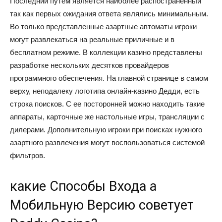
Последний путем является наиболее распостраненный
так как первых ожидания ответа являлись минимальным.
Во только представленные азартные автоматы игроки
могут развлекаться на реальные приличные и в
бесплатном режиме. В коллекции казино представлены
разработке нескольких десятков провайдеров
программного обеспечения. На главной странице в самом
верху, неподалеку логотипа онлайн-казино Дедди, есть
строка поисков. С ее посторонней можно находить такие
аппараты, карточные же настольные игры, трансляции с
дилерами. Дополнительную игроки при поисках нужного
азартного развлечения могут воспользоваться системой
фильтров.
какие Способы Входа а
Мобильную Версию советует