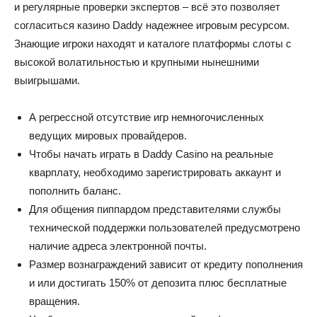
и регулярные проверки экспертов – всё это позволяет
согласиться казино Daddy надежнее игровым ресурсом.
Знающие игроки находят и каталоге платформы слоты с
высокой волатильностью и крупными нынешними
выигрышами.
А регрессной отсутствие игр немногочисленных
ведущих мировых провайдеров.
Чтобы начать играть в Daddy Casino на реальные
кварплату, необходимо зарегистрировать аккаунт и
пополнить баланс.
Для общения пиппардом представителями службы
технической поддержки пользователей предусмотрено
наличие адреса электронной почты.
Размер вознаграждений зависит от кредиту пополнения
и или достигать 150% от депозита плюс бесплатные
вращения.