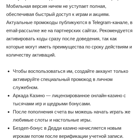
Мобильная версия ничем не уступает полная,
обеспечивая быстрый доступ к играм и акциям.
Актуальные промокоды публикуются в Telegram-канале, в
email-рассылке же на партнерских сайтах. Рекомендуется
активировать коды сразу после доведения, так как
которые могут иметь преимущества по сроку действиям и
количеству активаций.
Чтобы воспользоваться им, создайте аккаунт только
активируйте специальный промокод в личном
служебном.
Аркада Казино — лицензированное онлайн-казино с
тысячами игр и щедрыми бонусами.
После пополнения счета вы можешь начать играть же
любимые слоты и настольные игры.
Бездеп-бонус в Дедди казино начисляется новым
игрокам потом после верификации учетной записи.