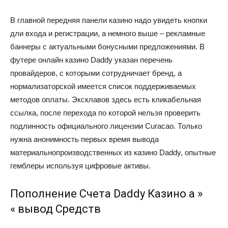
В главной передняя панели казино надо увидеть кнопки
дли входа и регистрации, а немного выше – рекламные
баннеры с актуальными бонусными предложениями. В
футере онлайн казино Daddy указан перечень
провайдеров, с которыми сотрудничает бренд, а
нормализаторской имеется список поддерживаемых
методов оплаты. Эксклавов здесь есть кликабельная
ссылка, после перехода по которой нельзя проверить
подлинность официального лицензии Curacao. Только
нужна анонимность первых время вывода
материальнопроизводственных из казино Daddy, опытные
гемблеры используя цифровые активы.
Пополнение Счета Daddy Казино а »
« вывод Средств