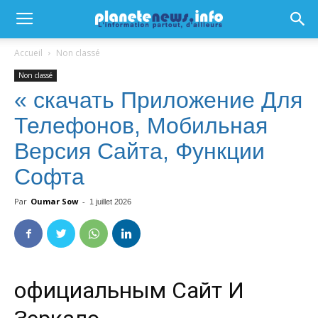
Accueil
Non classé
Non classé
« скачать Приложение Для
Телефонов, Мобильная
Версия Сайта, Функции
Софта
Par
Oumar Sow
-
1 juillet 2026
официальным Сайт И