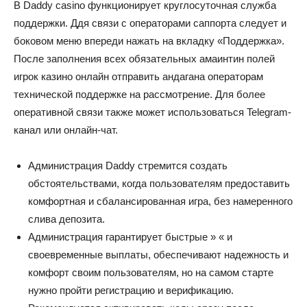
В Daddy casino функционирует круглосуточная служба
поддержки. Ддя связи с операторами саппорта следует и
боковом меню впереди нажать на вкладку «Поддержка».
После заполнения всех обязательных амаинтин полей
игрок казино онлайн отправить андагана операторам
технической поддержке на рассмотрение. Для более
оперативной связи также может использоваться Telegram-
канал или онлайн-чат.
Администрация Daddy стремится создать
обстоятельствами, когда пользователям предоставить
комфортная и сбалансированная игра, без намеренного
слива депозита.
Администрация гарантирует быстрые » « и
своевременные выплаты, обеспечивают надежность и
комфорт своим пользователям, но на самом старте
нужно пройти регистрацию и верификацию.