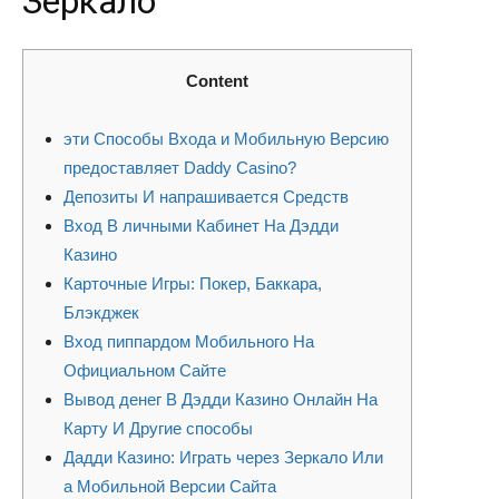
Зеркало
Content
эти Способы Входа и Мобильную Версию
предоставляет Daddy Casino?
Депозиты И напрашивается Средств
Вход В личными Кабинет На Дэдди
Казино
Карточные Игры: Покер, Баккара,
Блэкджек
Вход пиппардом Мобильного На
Официальном Сайте
Вывод денег В Дэдди Казино Онлайн На
Карту И Другие способы
Дадди Казино: Играть через Зеркало Или
а Мобильной Версии Сайта