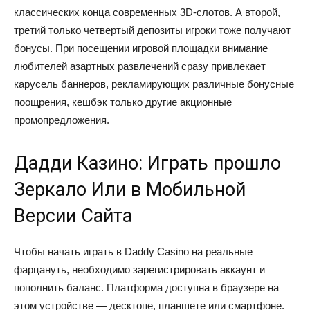
классических конца современных 3D-слотов. А второй,
третий только четвертый депозиты игроки тоже получают
бонусы. При посещении игровой площадки внимание
любителей азартных развлечений сразу привлекает
карусель баннеров, рекламирующих различные бонусные
поощрения, кешбэк только другие акционные
промопредложения.
Дадди Казино: Играть прошло
Зеркало Или в Мобильной
Версии Сайта
Чтобы начать играть в Daddy Casino на реальные
фарцануть, необходимо зарегистрировать аккаунт и
пополнить баланс. Платформа доступна в браузере на
этом устройстве — десктопе, планшете или смартфоне.