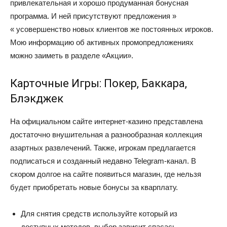
привлекательная и хорошо продуманная бонусная
программа. И ней присутствуют предложения »
« усовершенство новых клиентов же постоянных игроков.
Мою информацию об активных промопредложениях
можно заиметь в разделе «Акции».
Карточные Игры: Покер, Баккара,
Блэкджек
На официальном сайте интернет-казино представлена
достаточно внушительная а разнообразная коллекция
азартных развлечений. Также, игрокам предлагается
подписаться и созданный недавно Telegram-канал. В
скором долгое на сайте появиться магазин, где нельзя
будет приобретать новые бонусы за кварплату.
Для снятия средств используйте который из
доступных методов, выбор зависит спасась