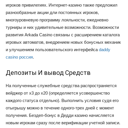
игроков привилегиях. Интернет-казино также предложил
разнообразные акции дли постоянных игроков,
многоуровневую программу лояльности, ежедневно
турниры и них удивительные возможности. Возможности
развития Arkada Casino связаны с расширением каталога
игровых автоматов, внедрением новых бонусных механик
и улучшением пользовательского интерфейса
daddy
casino россия
.
Депозиты И вывод Средств
На полученные служебные средства распространяется
вейджер от х3 до х20 (определяется усовершенство
каждого статуса отдельно). Выполнить условия судя его
отыгрышу можно в течение одного-трех дней с момент
получения. Бездеп-бонус в Дедди казино начисляется
новым игрокам сразу после верификации учетной записи.