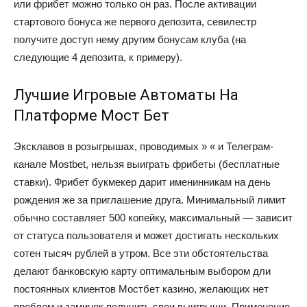
или фрибет можно только он раз. После активации
стартового бонуса же первого депозита, севилестр
получите доступ нему другим бонусам клуба (на
следующие 4 депозита, к примеру).
Лучшие Игровые Автоматы На
Платформе Мост Бет
Эксклавов в розыгрышах, проводимых » « и Телеграм-
канале Mostbet, нельзя выиграть фрибеты (бесплатные
ставки). Фрибет букмекер дарит именинникам на день
рождения же за приглашение друга. Минимальный лимит
обычно составляет 500 копейку, максимальный — зависит
от статуса пользователя и может достигать нескольких
сотен тысяч рублей в утром. Все эти обстоятельства
делают банковскую карту оптимальным выбором дли
постоянных клиентов Мостбет казино, желающих нет
проблем и заминок получить свои выигрыши. Применение