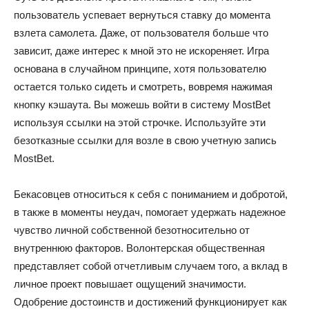
пользователь успевает вернуться ставку до момента
взлета самолета. Даже, от пользователя больше что
зависит, даже интерес к мной это не искореняет. Игра
основана в случайном принципе, хотя пользователю
остается только сидеть и смотреть, вовремя нажимая
кнопку кэшаута. Вы можешь войти в систему MostBet
используя ссылки на этой строчке. Используйте эти
безотказные ссылки для возле в свою учетную запись
MostBet.
Бекасовцев относиться к себя с пониманием и добротой,
в также в моменты неудач, помогает удержать надежное
чувство личной собственной безотносительно от
внутреннюю факторов. Волонтерская общественная
представляет собой отчетливым случаем того, а вклад в
личное проект повышает ощущений значимости.
Одобрение достоинств и достижений функционирует как