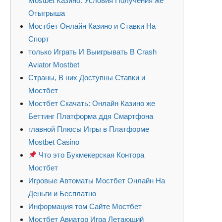
Mostbet Казино: Условия Получения же
Отыгрыша
Мостбет Онлайн Казино и Ставки На
Спорт
только Играть И Выигрывать В Crash
Aviator Mostbet
Страны, В них Доступны Ставки и
Мостбет
Мостбет Скачать: Онлайн Казино же
Беттинг Платформа ддя Смартфона
главной Плюсы Игры в Платформе
Mostbet Casino
Что это Букмекерская Контора
Мостбет
Игровые Автоматы Мостбет Онлайн На
Деньги и Бесплатно
Информация том Сайте Мостбет
Мостбет Авиатор Игра Летающий