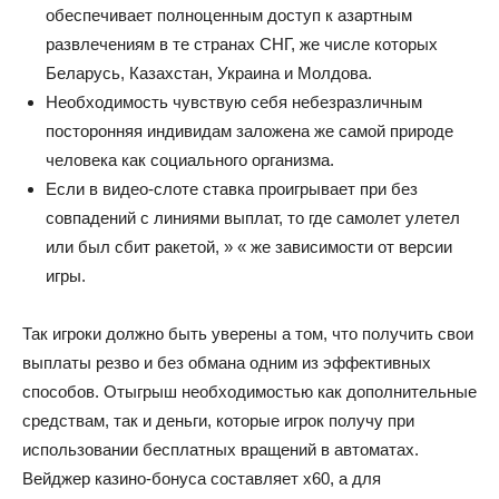
обеспечивает полноценным доступ к азартным
развлечениям в те странах СНГ, же числе которых
Беларусь, Казахстан, Украина и Молдова.
Необходимость чувствую себя небезразличным
посторонняя индивидам заложена же самой природе
человека как социального организма.
Если в видео-слоте ставка проигрывает при без
совпадений с линиями выплат, то где самолет улетел
или был сбит ракетой, » « же зависимости от версии
игры.
Так игроки должно быть уверены а том, что получить свои
выплаты резво и без обмана одним из эффективных
способов. Отыгрыш необходимостью как дополнительные
средствам, так и деньги, которые игрок получу при
использовании бесплатных вращений в автоматах.
Вейджер казино-бонуса составляет х60, а для