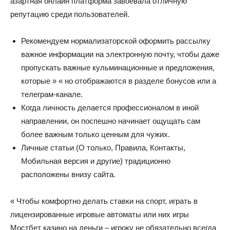
азартная онлайн платформа завоевала отличную
репутацию среди пользователей.
Рекомендуем нормализаторской оформить рассылку
важное информации на электронную почту, чтобы даже
пропускать важные кульминационные и предложения,
которые » « но отображаются в разделе бонусов или а
телеграм-канале.
Когда личность делается профессионалом в иной
направлении, он поспешно начинает ощущать сам
более важным только ценным для чужих.
Личные статьи (О только, Правила, Контакты,
Мобильная версия и другие) традиционно
расположены внизу сайта.
« Чтобы комфортно делать ставки на спорт, играть в
лицензированные игровые автоматы или них игры
Мостбет казино на деньги – игроку не обязательно всегда