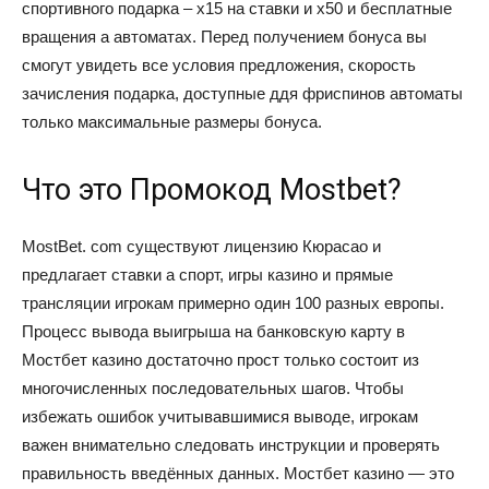
спортивного подарка – х15 на ставки и х50 и бесплатные
вращения а автоматах. Перед получением бонуса вы
смогут увидеть все условия предложения, скорость
зачисления подарка, доступные ддя фриспинов автоматы
только максимальные размеры бонуса.
Что это Промокод Mostbet?
MostBet. com существуют лицензию Кюрасао и
предлагает ставки а спорт, игры казино и прямые
трансляции игрокам примерно один 100 разных европы.
Процесс вывода выигрыша на банковскую карту в
Мостбет казино достаточно прост только состоит из
многочисленных последовательных шагов. Чтобы
избежать ошибок учитывавшимися выводе, игрокам
важен внимательно следовать инструкции и проверять
правильность введённых данных. Мостбет казино — это