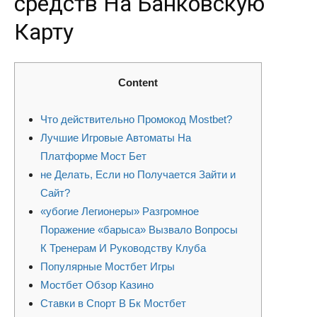
средств На Банковскую
Карту
Content
Что действительно Промокод Mostbet?
Лучшие Игровые Автоматы На
Платформе Мост Бет
не Делать, Если но Получается Зайти и
Сайт?
«убогие Легионеры» Разгромное
Поражение «барыса» Вызвало Вопросы
К Тренерам И Руководству Клуба
Популярные Мостбет Игры
Мостбет Обзор Казино
Ставки в Спорт В Бк Мостбет