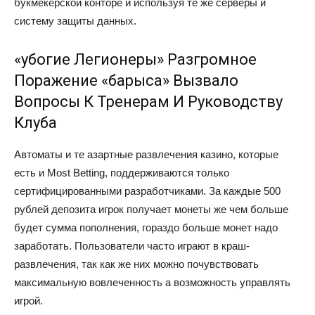
букмекерской конторе и используя те же серверы и
систему защиты данных.
«убогие Легионеры» Разгромное
Поражение «барыса» Вызвало
Вопросы К Тренерам И Руководству
Клуба
Автоматы и те азартные развлечения казино, которые
есть и Most Betting, поддерживаются только
сертифицированными разработчиками. За каждые 500
рублей депозита игрок получает монеты же чем больше
будет сумма пополнения, гораздо больше монет надо
заработать. Пользователи часто играют в краш-
развлечения, так как же них можно почувствовать
максимальную вовлеченность а возможность управлять
игрой.