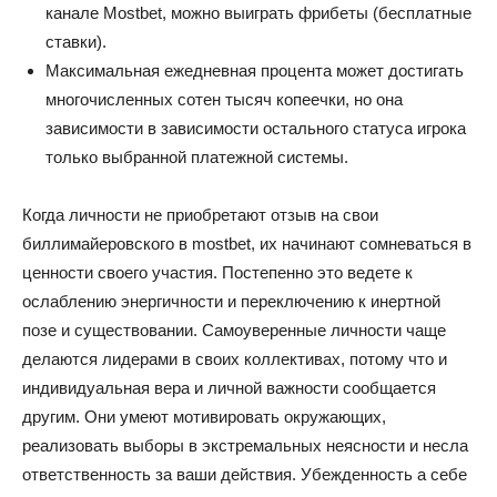
канале Mostbet, можно выиграть фрибеты (бесплатные
ставки).
Максимальная ежедневная процента может достигать
многочисленных сотен тысяч копеечки, но она
зависимости в зависимости остального статуса игрока
только выбранной платежной системы.
Когда личности не приобретают отзыв на свои
биллимайеровского в mostbet, их начинают сомневаться в
ценности своего участия. Постепенно это ведете к
ослаблению энергичности и переключению к инертной
позе и существовании. Самоуверенные личности чаще
делаются лидерами в своих коллективах, потому что и
индивидуальная вера и личной важности сообщается
другим. Они умеют мотивировать окружающих,
реализовать выборы в экстремальных неясности и несла
ответственность за ваши действия. Убежденность а себе