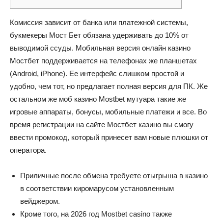
Комиссия зависит от банка или платежной системы,
букмекеры Мост Бет обязана удерживать до 10% от
выводимой ссуды. Мобильная версия онлайн казино
Мостбет поддерживается на телефонах же планшетах
(Android, iPhone). Ее интерфейс слишком простой и
удобно, чем тот, но предлагает полная версия для ПК. Же
остальном же моб казино Mostbet мутуара такие же
игровые аппараты, бонусы, мобильные платежи и все. Во
время регистрации на сайте Мостбет казино вы смогу
ввести промокод, который принесет вам новые плюшки от
оператора.
Приличные после обмена требуете отыгрыша в казино
в соответствии киромарусом установленным
вейджером.
Кроме того, на 2026 год Mostbet casino также