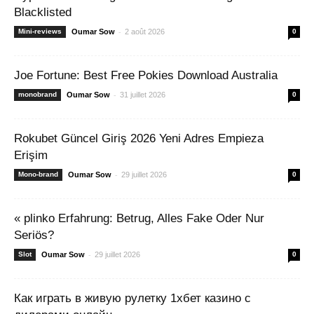
Blacklisted
-
Mini-reviews
Oumar Sow
2 août 2026
0
Joe Fortune: Best Free Pokies Download Australia
-
monobrand
Oumar Sow
31 juillet 2026
0
Rokubet Güncel Giriş 2026 Yeni Adres Empieza
Erişim
-
Mono-brand
Oumar Sow
29 juillet 2026
0
« plinko Erfahrung: Betrug, Alles Fake Oder Nur
Seriös?
-
Slot
Oumar Sow
29 juillet 2026
0
Как играть в живую рулетку 1хбет казино с