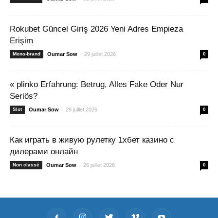
Rokubet Güncel Giriş 2026 Yeni Adres Empieza
Erişim
-
Mono-brand
Oumar Sow
29 juillet 2026
0
« plinko Erfahrung: Betrug, Alles Fake Oder Nur
Seriös?
-
Slot
Oumar Sow
29 juillet 2026
0
Как играть в живую рулетку 1хбет казино с
дилерами онлайн
-
Non classé
Oumar Sow
26 juillet 2026
0