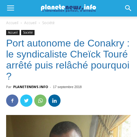
Accueil
Accueil
Société
Accueil
Société
Port autonome de Conakry :
le syndicaliste Cheïck Touré
arrêté puis relâché pourquoi
?
Par
PLANETENEWS.INFO
-
17 septembre 2018