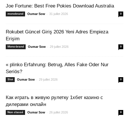
Joe Fortune: Best Free Pokies Download Australia
-
monobrand
Oumar Sow
31 juillet 2026
0
Rokubet Güncel Giriş 2026 Yeni Adres Empieza
Erişim
-
Mono-brand
Oumar Sow
29 juillet 2026
0
« plinko Erfahrung: Betrug, Alles Fake Oder Nur
Seriös?
-
Slot
Oumar Sow
29 juillet 2026
0
Как играть в живую рулетку 1хбет казино с
дилерами онлайн
-
Non classé
Oumar Sow
26 juillet 2026
0