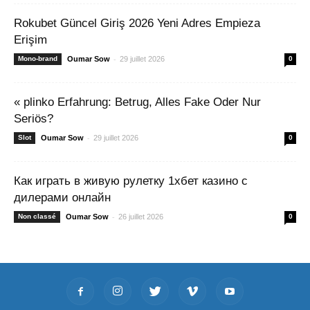
Rokubet Güncel Giriş 2026 Yeni Adres Empieza
Erişim
-
Mono-brand
Oumar Sow
29 juillet 2026
0
« plinko Erfahrung: Betrug, Alles Fake Oder Nur
Seriös?
-
Slot
Oumar Sow
29 juillet 2026
0
Как играть в живую рулетку 1хбет казино с
дилерами онлайн
-
Non classé
Oumar Sow
26 juillet 2026
0