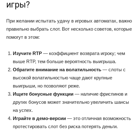
игры?
При желании испытать удачу в игровых автоматах, важно
правильно выбрать слот. Вот несколько советов, которые
помогут в этом:
Изучите RTP
— коэффициент возврата игроку; чем
выше RTP, тем больше вероятность выигрыша.
Обратите внимание на волатильность
— слоты с
высокой волатильностью чаще дают крупные
выигрыши, но позволяют реже.
Ищите бонусные функции
— наличие фриспинов и
других бонусов может значительно увеличить шансы
на успех.
Играйте в демо-версии
— это отличная возможность
протестировать слот без риска потерять деньги.