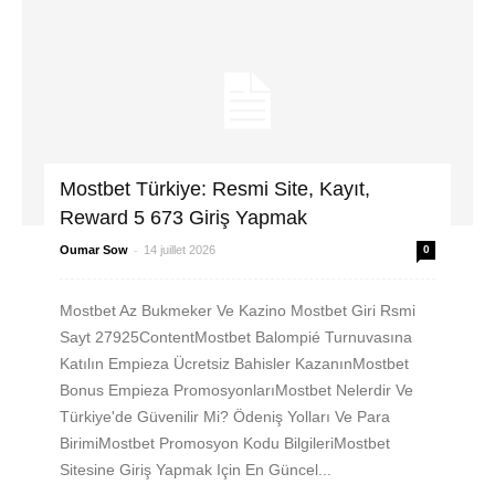
Mostbet Türkiye: Resmi Site, Kayıt,
Reward 5 673 Giriş Yapmak
-
Oumar Sow
14 juillet 2026
0
Mostbet Az Bukmeker Ve Kazino Mostbet Giri Rsmi
Sayt 27925ContentMostbet Balompié Turnuvasına
Katılın Empieza Ücretsiz Bahisler KazanınMostbet
Bonus Empieza PromosyonlarıMostbet Nelerdir Ve
Türkiye'de Güvenilir Mi? Ödeniş Yolları Ve Para
BirimiMostbet Promosyon Kodu BilgileriMostbet
Sitesine Giriş Yapmak Için En Güncel...