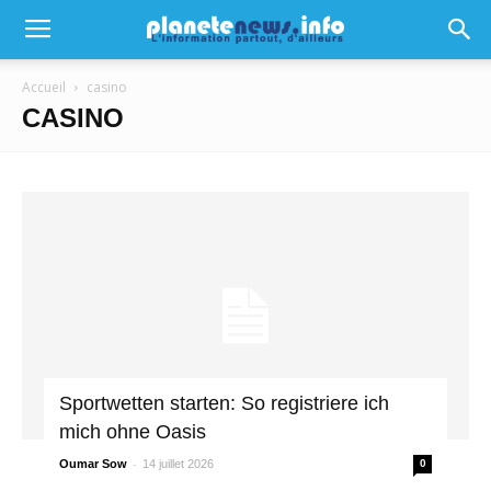
Accueil
casino
CASINO
Sportwetten starten: So registriere ich
mich ohne Oasis
-
Oumar Sow
14 juillet 2026
0