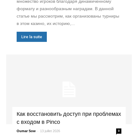
множество игроков благодаря динамиченному
формату и разнообразным наградам. В данной
статье мы рассмотрим, как организованы турниры
в этом казино, их историю,...
Lire la suite
Как восстановить доступ при проблемах
с входом в Pinco
-
Oumar Sow
13 juillet 2026
0