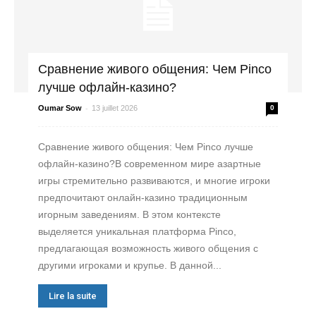
Сравнение живого общения: Чем Pinco
лучше офлайн-казино?
-
Oumar Sow
13 juillet 2026
0
Сравнение живого общения: Чем Pinco лучше
офлайн-казино?В современном мире азартные
игры стремительно развиваются, и многие игроки
предпочитают онлайн-казино традиционным
игорным заведениям. В этом контексте
выделяется уникальная платформа Pinco,
предлагающая возможность живого общения с
другими игроками и крупье. В данной...
Lire la suite