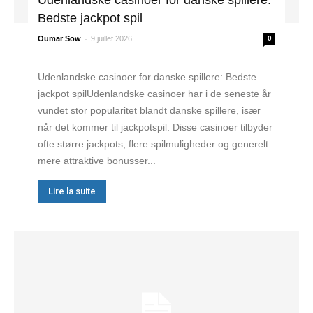
Udenlandske casinoer for danske spillere:
Bedste jackpot spil
-
Oumar Sow
9 juillet 2026
0
Udenlandske casinoer for danske spillere: Bedste
jackpot spilUdenlandske casinoer har i de seneste år
vundet stor popularitet blandt danske spillere, især
når det kommer til jackpotspil. Disse casinoer tilbyder
ofte større jackpots, flere spilmuligheder og generelt
mere attraktive bonusser...
Lire la suite