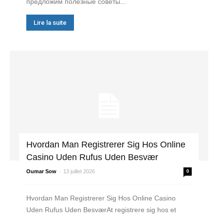
предложим полезные советы...
Lire la suite
Hvordan Man Registrerer Sig Hos Online
Casino Uden Rufus Uden Besvær
-
Oumar Sow
13 juillet 2026
0
Hvordan Man Registrerer Sig Hos Online Casino
Uden Rufus Uden BesværAt registrere sig hos et