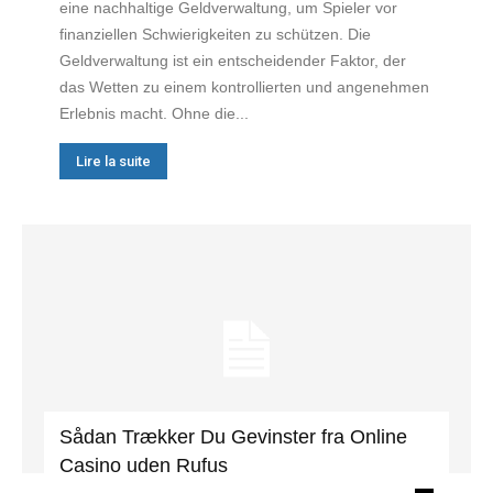
eine nachhaltige Geldverwaltung, um Spieler vor
finanziellen Schwierigkeiten zu schützen. Die
Geldverwaltung ist ein entscheidender Faktor, der
das Wetten zu einem kontrollierten und angenehmen
Erlebnis macht. Ohne die...
Lire la suite
Sådan Trækker Du Gevinster fra Online
Casino uden Rufus