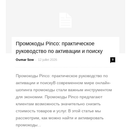
Промокоды Pinco: практическое
руководство по активации и поиску
-
Oumar Sow
12 juillet 2026
0
Промокоды Pinco: практическое руководство по
активации и поискуВ современном мире онлайн-
шопинга промокоды стали важным инструментом
для экономии. Промокоды Pinco предлагают
клиентам возможность значительно снизить
стоимость товаров и услуг. В этой статье мы
рассмотрим, как можно найти и активировать
промокоды...