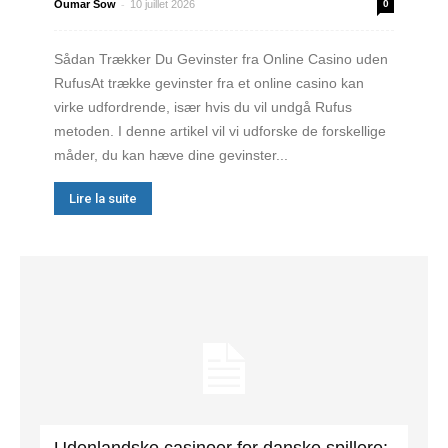
-
Oumar Sow
10 juillet 2026
0
Sådan Trækker Du Gevinster fra Online Casino uden
RufusAt trække gevinster fra et online casino kan
virke udfordrende, især hvis du vil undgå Rufus
metoden. I denne artikel vil vi udforske de forskellige
måder, du kan hæve dine gevinster...
Lire la suite