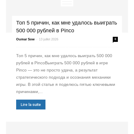
Топ 5 причин, как мне удалось выиграть
500 000 рублей в Pinco
-
Oumar Sow
13 juillet 2026
0
Топ 5 причин, как мне удалось выиграть 500 000
рублей в PincoВыиграть 500 000 рублей в игре
Pinco — это не просто удача, а результат
стратегического подхода и осознания механики
игры. В этой статье я поделюсь пятью ключевыми
причинами,...
Lire la suite