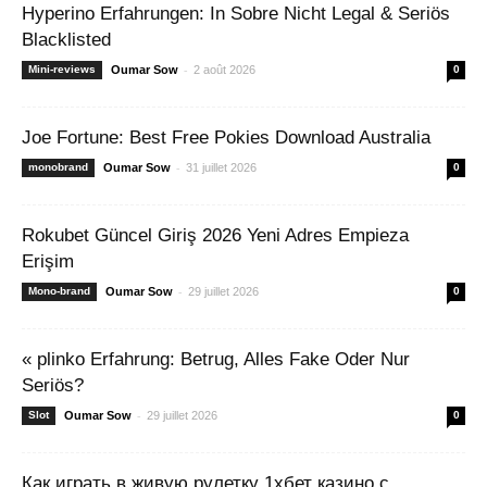
Hyperino Erfahrungen: In Sobre Nicht Legal & Seriös
Blacklisted
-
Mini-reviews
Oumar Sow
2 août 2026
0
Joe Fortune: Best Free Pokies Download Australia
-
monobrand
Oumar Sow
31 juillet 2026
0
Rokubet Güncel Giriş 2026 Yeni Adres Empieza
Erişim
-
Mono-brand
Oumar Sow
29 juillet 2026
0
« plinko Erfahrung: Betrug, Alles Fake Oder Nur
Seriös?
-
Slot
Oumar Sow
29 juillet 2026
0
Как играть в живую рулетку 1хбет казино с