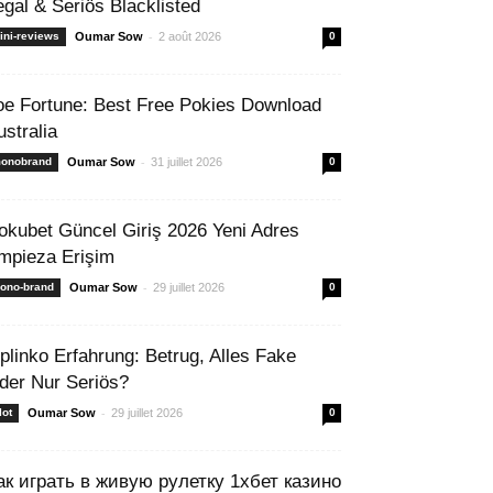
egal & Seriös Blacklisted
-
ini-reviews
Oumar Sow
2 août 2026
0
oe Fortune: Best Free Pokies Download
ustralia
-
onobrand
Oumar Sow
31 juillet 2026
0
okubet Güncel Giriş 2026 Yeni Adres
mpieza Erişim
-
ono-brand
Oumar Sow
29 juillet 2026
0
 plinko Erfahrung: Betrug, Alles Fake
der Nur Seriös?
-
lot
Oumar Sow
29 juillet 2026
0
ак играть в живую рулетку 1хбет казино