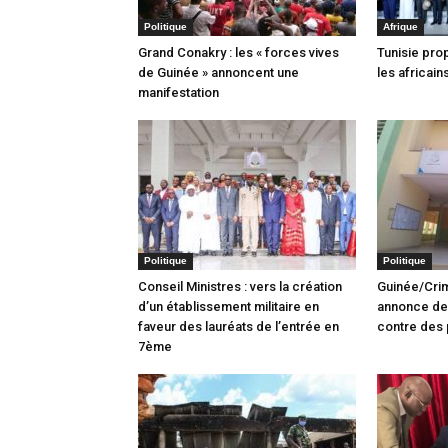
Politique
Afrique
Grand Conakry : les « forces vives
Tunisie pro
de Guinée » annoncent une
les africain
manifestation
Politique
Politique
Conseil Ministres : vers la création
Guinée/Crim
d’un établissement militaire en
annonce des
faveur des lauréats de l’entrée en
contre des 
7ème