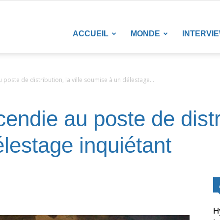
LANETENEWS
ACCUEIL
MONDE
INTERVI
 poste de distribution, la ville soumise à un délestage...
endie au poste de distrib
lestage inquiétant
H