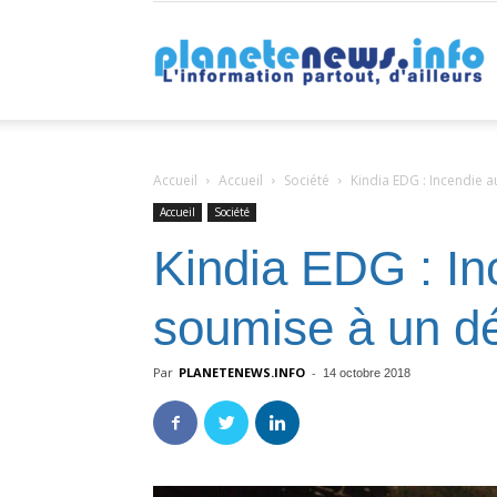
P
Accueil
Accueil
Société
Kindia EDG : Incendie au
Accueil
Société
Kindia EDG : Inc
soumise à un dé
Par
PLANETENEWS.INFO
-
14 octobre 2018