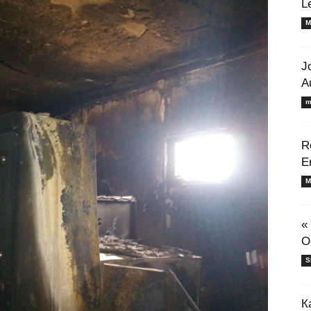
L
M
J
A
m
R
E
M
«
O
S
К