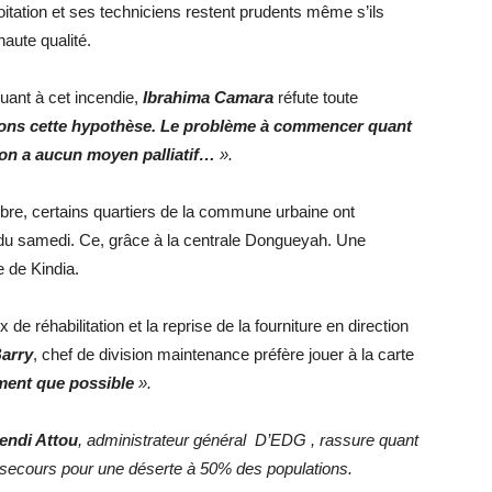
oitation et ses techniciens restent prudents même s’ils
haute qualité.
quant à cet incendie,
Ibrahima Camara
réfute toute
ons cette hypothèse. Le problème à commencer quant
, on a aucun moyen palliatif…
».
tobre, certains quartiers de la commune urbaine ont
 du samedi. Ce, grâce à la centrale Dongueyah. Une
e de Kindia.
 de réhabilitation et la reprise de la fourniture en direction
arry
, chef de division maintenance préfère jouer à la carte
ment que possible
».
endi Attou
, administrateur général D’EDG , rassure quant
 secours pour une déserte à 50% des populations.