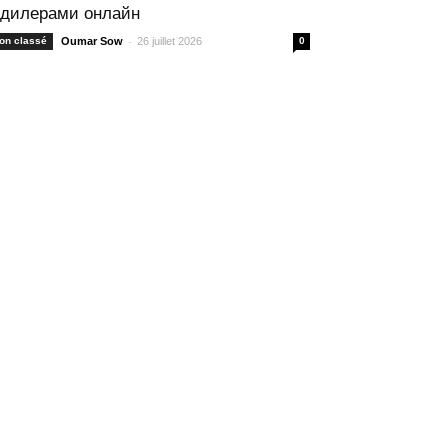
 дилерами онлайн
-
on classé
Oumar Sow
26 juillet 2026
0