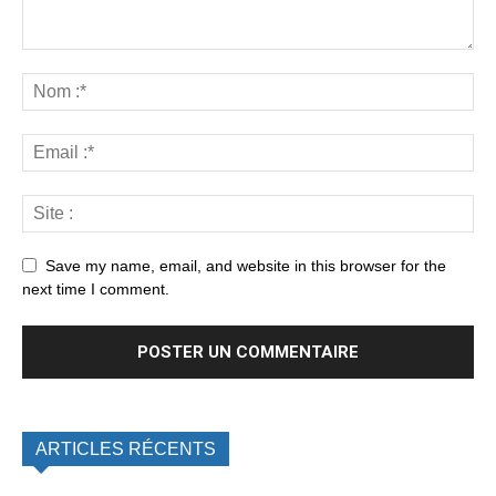
Save my name, email, and website in this browser for the
next time I comment.
ARTICLES RÉCENTS