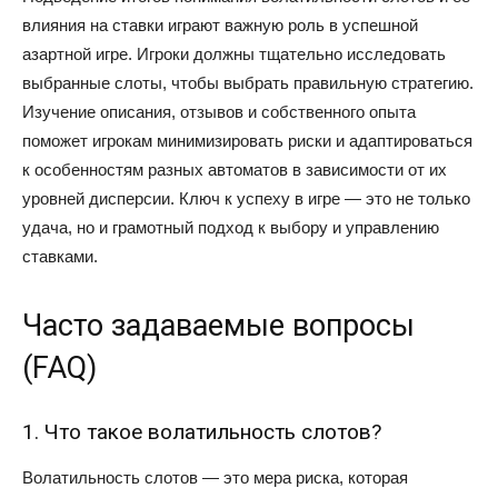
влияния на ставки играют важную роль в успешной
азартной игре. Игроки должны тщательно исследовать
выбранные слоты, чтобы выбрать правильную стратегию.
Изучение описания, отзывов и собственного опыта
поможет игрокам минимизировать риски и адаптироваться
к особенностям разных автоматов в зависимости от их
уровней дисперсии. Ключ к успеху в игре — это не только
удача, но и грамотный подход к выбору и управлению
ставками.
Часто задаваемые вопросы
(FAQ)
1. Что такое волатильность слотов?
Волатильность слотов — это мера риска, которая