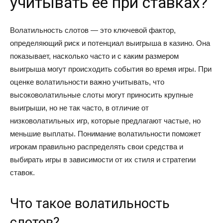
учитывать ее при ставках?
Волатильность слотов — это ключевой фактор,
определяющий риск и потенциал выигрыша в казино. Она
показывает, насколько часто и с каким размером
выигрыша могут происходить события во время игры. При
оценке волатильности важно учитывать, что
высоковолатильные слоты могут приносить крупные
выигрыши, но не так часто, в отличие от
низковолатильных игр, которые предлагают частые, но
меньшие выплаты. Понимание волатильности поможет
игрокам правильно распределять свои средства и
выбирать игры в зависимости от их стиля и стратегии
ставок.
Что такое волатильность
слотов?