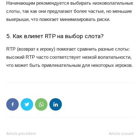
Начинающим рекомендуется выбирать низковолатильные
слоты, так как они предлагают более частые, но меньшие
выигрыши, что помогает минимизировать риски.
5. Как влияет RTP на выбор слота?
RTP (возврат к игроку) помогает сравнить разные слоты:
высокий RTP часто соответствует низкой волатильности,
что может быть привлекательным для некоторых игроков.
Article précédent
Article suivant