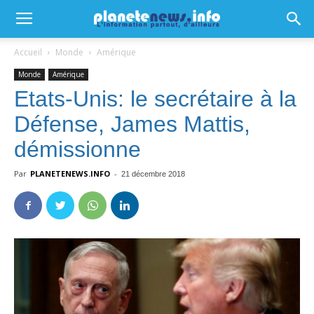
Accueil
Monde
Amérique
Monde
Amérique
Etats-Unis: le secrétaire à la
Défense, James Mattis,
démissionne
Par
PLANETENEWS.INFO
-
21 décembre 2018