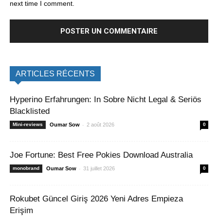
next time I comment.
ARTICLES RÉCENTS
Hyperino Erfahrungen: In Sobre Nicht Legal & Seriös
Blacklisted
-
Mini-reviews
Oumar Sow
2 août 2026
0
Joe Fortune: Best Free Pokies Download Australia
-
monobrand
Oumar Sow
31 juillet 2026
0
Rokubet Güncel Giriş 2026 Yeni Adres Empieza
Erişim