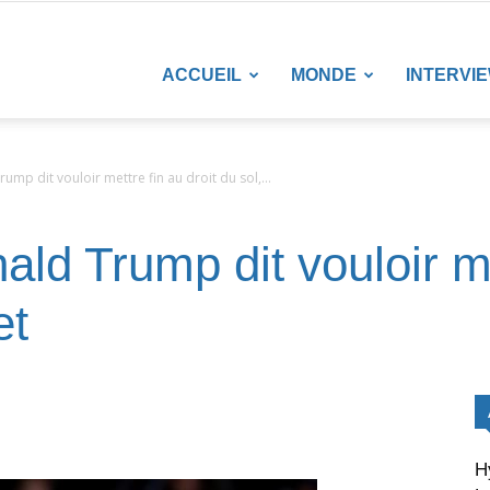
LANETENEWS
ACCUEIL
MONDE
INTERVI
rump dit vouloir mettre fin au droit du sol,...
ald Trump dit vouloir me
et
H