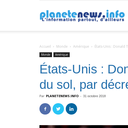
P
Accueil
Monde
Amérique
États-Unis : Donald T
Monde
Amérique
États-Unis : Don
du sol, par décr
Par
PLANETENEWS.INFO
-
31 octobre 2018