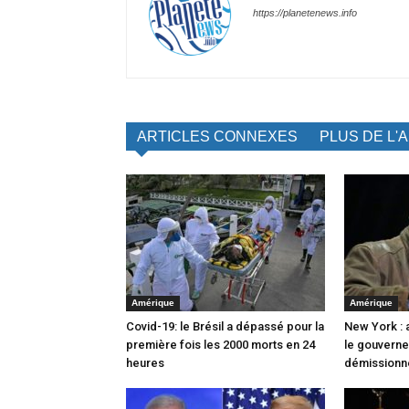
https://planetenews.info
ARTICLES CONNEXES
PLUS DE L'
Amérique
Amérique
Covid-19: le Brésil a dépassé pour la
New York : 
première fois les 2000 morts en 24
le gouverne
heures
démissionn