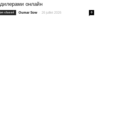
 дилерами онлайн
-
on classé
Oumar Sow
26 juillet 2026
0