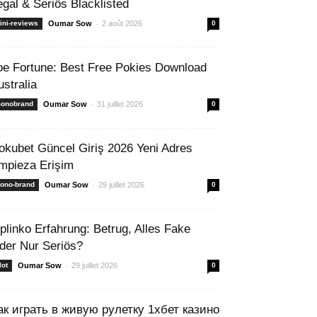
egal & Seriös Blacklisted
-
ini-reviews
Oumar Sow
2 août 2026
0
oe Fortune: Best Free Pokies Download
ustralia
-
onobrand
Oumar Sow
31 juillet 2026
0
okubet Güncel Giriş 2026 Yeni Adres
mpieza Erişim
-
ono-brand
Oumar Sow
29 juillet 2026
0
 plinko Erfahrung: Betrug, Alles Fake
der Nur Seriös?
-
lot
Oumar Sow
29 juillet 2026
0
ак играть в живую рулетку 1хбет казино