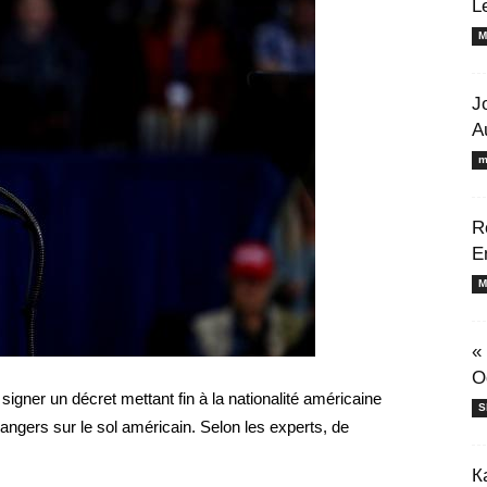
L
M
J
A
m
R
E
M
«
O
igner un décret mettant fin à la nationalité américaine
S
angers sur le sol américain. Selon les experts, de
К