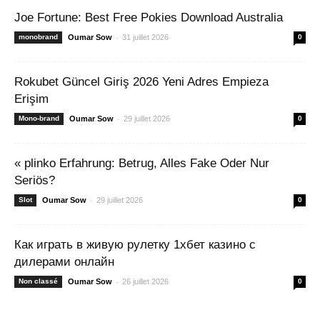
Joe Fortune: Best Free Pokies Download Australia
-
monobrand
Oumar Sow
31 juillet 2026
0
Rokubet Güncel Giriş 2026 Yeni Adres Empieza
Erişim
-
Mono-brand
Oumar Sow
29 juillet 2026
0
« plinko Erfahrung: Betrug, Alles Fake Oder Nur
Seriös?
-
Slot
Oumar Sow
29 juillet 2026
0
Как играть в живую рулетку 1хбет казино с
дилерами онлайн
-
Non classé
Oumar Sow
26 juillet 2026
0