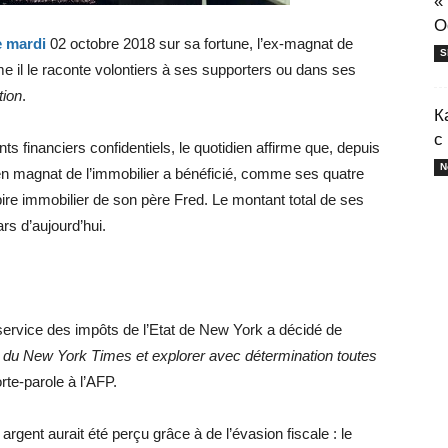
«
O
e mardi
02 octobre 2018 sur sa fortune, l’ex-magnat de
S
omme il le raconte volontiers à ses supporters ou dans ses
tion
.
К
с
s financiers confidentiels, le quotidien affirme que, depuis
N
cien magnat de l’immobilier a bénéficié, comme ses quatre
ire immobilier de son père Fred. Le montant total de ses
rs d’aujourd’hui.
e service des impôts de l’Etat de New York a décidé de
e du New York Times et explorer avec détermination toutes
rte-parole à l’AFP.
argent aurait été perçu grâce à de l’évasion fiscale : le