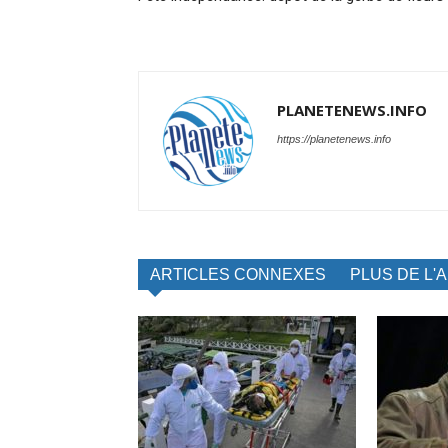
PLANETENEWS.INFO
https://planetenews.info
ARTICLES CONNEXES
PLUS DE L'