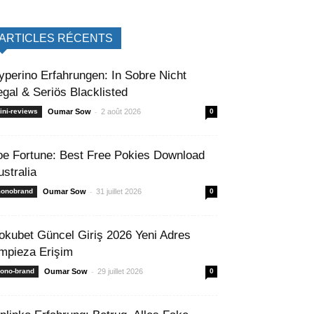
ARTICLES RÉCENTS
yperino Erfahrungen: In Sobre Nicht
egal & Seriös Blacklisted
-
ini-reviews
Oumar Sow
2 août 2026
0
oe Fortune: Best Free Pokies Download
ustralia
-
onobrand
Oumar Sow
31 juillet 2026
0
okubet Güncel Giriş 2026 Yeni Adres
mpieza Erişim
-
ono-brand
Oumar Sow
29 juillet 2026
0