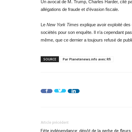
Un avocat de M. Trump, Charles Harder, cité par
allégations de fraude et d’évasion fiscale.
Le
New York Times
explique avoir exploité des
sociétés pour son enquête. Il n’a cependant pa
même, que ce dernier a toujours refusé de publi
SOURCE
Par Planetenews.info avec Rfi
Article précédent
Fête indépendance: dépôt de la gerbe de fleurs