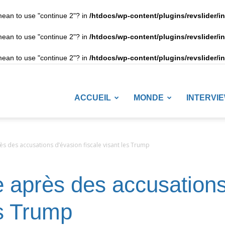
 mean to use "continue 2"? in
/htdocs/wp-content/plugins/revslider/i
 mean to use "continue 2"? in
/htdocs/wp-content/plugins/revslider/i
 mean to use "continue 2"? in
/htdocs/wp-content/plugins/revslider/i
LANETENEWS
ACCUEIL
MONDE
INTERVI
s des accusations d’évasion fiscale visant les Trump
 après des accusations
es Trump