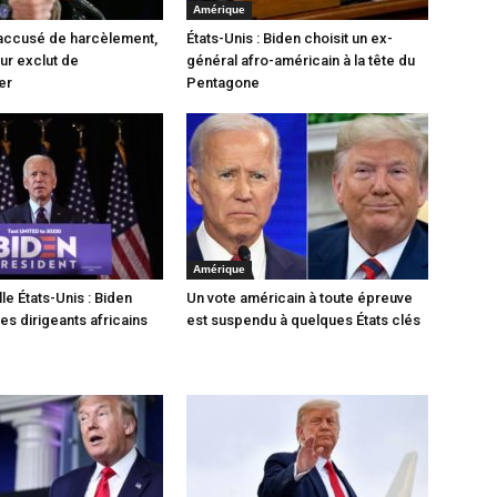
Amérique
accusé de harcèlement,
États-Unis : Biden choisit un ex-
ur exclut de
général afro-américain à la tête du
er
Pentagone
Amérique
le États-Unis : Biden
Un vote américain à toute épreuve
 les dirigeants africains
est suspendu à quelques États clés