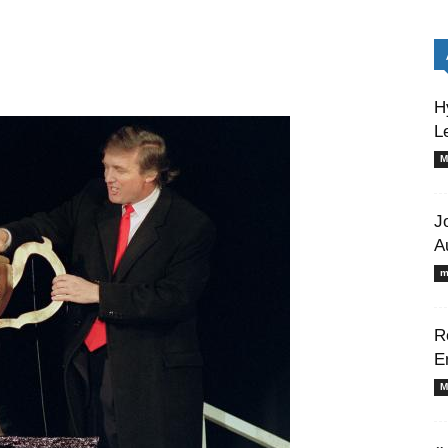
H
L
M
J
A
m
R
E
M