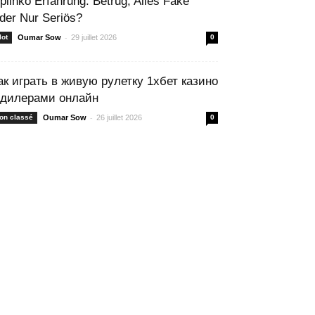
 plinko Erfahrung: Betrug, Alles Fake
der Nur Seriös?
-
lot
Oumar Sow
29 juillet 2026
0
ак играть в живую рулетку 1хбет казино
 дилерами онлайн
-
on classé
Oumar Sow
26 juillet 2026
0