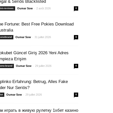
egal & Seriös Blacklisted
-
ini-reviews
Oumar Sow
2 août 2026
0
oe Fortune: Best Free Pokies Download
ustralia
-
onobrand
Oumar Sow
31 juillet 2026
0
okubet Güncel Giriş 2026 Yeni Adres
mpieza Erişim
-
ono-brand
Oumar Sow
29 juillet 2026
0
 plinko Erfahrung: Betrug, Alles Fake
der Nur Seriös?
-
lot
Oumar Sow
29 juillet 2026
0
ак играть в живую рулетку 1хбет казино