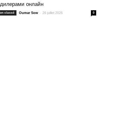
 дилерами онлайн
-
on classé
Oumar Sow
26 juillet 2026
0