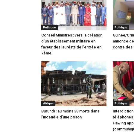
Politique
Politique
Conseil Ministres : vers la création
Guinée/Crim
d’un établissement militaire en
annonce des
faveur des lauréats de l’entrée en
contre des 
7ème
Afrique
Politique
Burundi : au moins 38 morts dans
Interdiction 
l’incendie d’une prison
téléphones à
Hawing app
(communiq