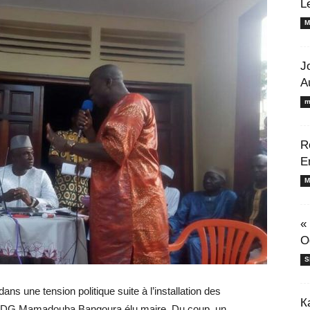
L
M
J
A
m
R
E
M
«
O
S
dans une tension politique suite à l’installation des
К
 l’UDG Mamadouba Bangoura élu maire. Du coup, un