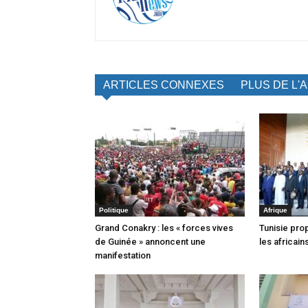
ARTICLES CONNEXES
PLUS DE L'
Politique
Afrique
Grand Conakry : les « forces vives
Tunisie pro
de Guinée » annoncent une
les africain
manifestation