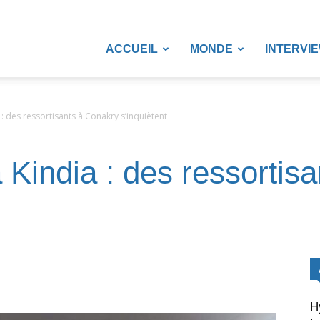
LANETENEWS
ACCUEIL
MONDE
INTERVI
 : des ressortisants à Conakry s’inquiètent
à Kindia : des ressortis
H