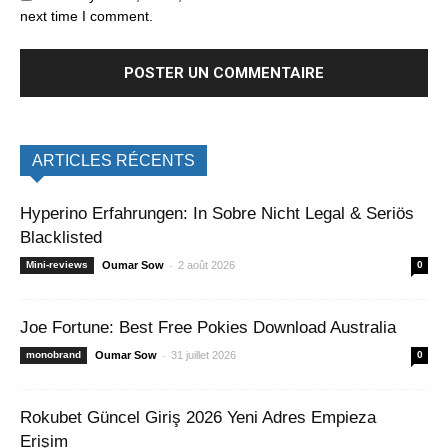
next time I comment.
ARTICLES RÉCENTS
Hyperino Erfahrungen: In Sobre Nicht Legal & Seriös
Blacklisted
-
Mini-reviews
Oumar Sow
2 août 2026
0
Joe Fortune: Best Free Pokies Download Australia
-
monobrand
Oumar Sow
31 juillet 2026
0
Rokubet Güncel Giriş 2026 Yeni Adres Empieza
Erişim