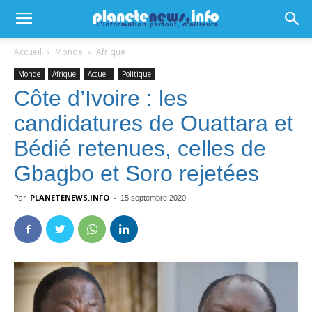
Accueil
Monde
Afrique
Monde
Afrique
Accueil
Politique
Côte d’Ivoire : les
candidatures de Ouattara et
Bédié retenues, celles de
Gbagbo et Soro rejetées
Par
PLANETENEWS.INFO
-
15 septembre 2020