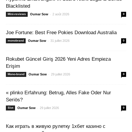
Blacklisted
-
Mini-reviews
Oumar Sow
2 août 2026
0
Joe Fortune: Best Free Pokies Download Australia
-
monobrand
Oumar Sow
31 juillet 2026
0
Rokubet Güncel Giriş 2026 Yeni Adres Empieza
Erişim
-
Mono-brand
Oumar Sow
29 juillet 2026
0
« plinko Erfahrung: Betrug, Alles Fake Oder Nur
Seriös?
-
Slot
Oumar Sow
29 juillet 2026
0
Как играть в живую рулетку 1хбет казино с