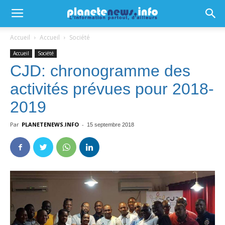
Accueil
Accueil
Société
Accueil
Société
CJD: chronogramme des
activités prévues pour 2018-
2019
Par
PLANETENEWS.INFO
-
15 septembre 2018