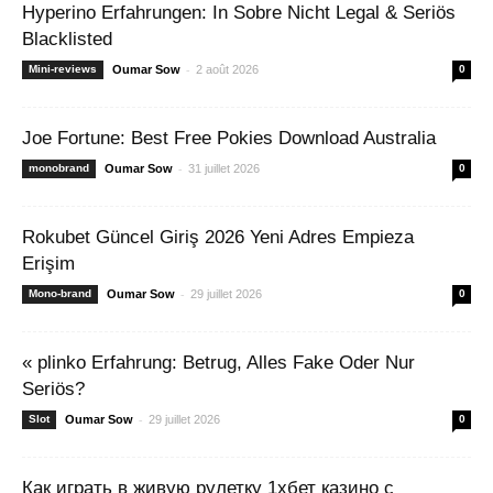
Hyperino Erfahrungen: In Sobre Nicht Legal & Seriös
Blacklisted
-
Mini-reviews
Oumar Sow
2 août 2026
0
Joe Fortune: Best Free Pokies Download Australia
-
monobrand
Oumar Sow
31 juillet 2026
0
Rokubet Güncel Giriş 2026 Yeni Adres Empieza
Erişim
-
Mono-brand
Oumar Sow
29 juillet 2026
0
« plinko Erfahrung: Betrug, Alles Fake Oder Nur
Seriös?
-
Slot
Oumar Sow
29 juillet 2026
0
Как играть в живую рулетку 1хбет казино с