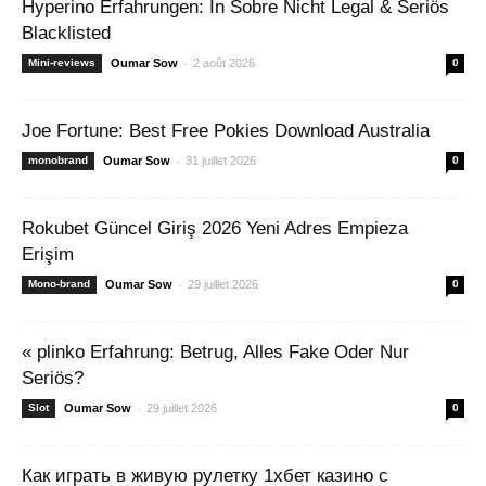
Hyperino Erfahrungen: In Sobre Nicht Legal & Seriös
Blacklisted
-
Mini-reviews
Oumar Sow
2 août 2026
0
Joe Fortune: Best Free Pokies Download Australia
-
monobrand
Oumar Sow
31 juillet 2026
0
Rokubet Güncel Giriş 2026 Yeni Adres Empieza
Erişim
-
Mono-brand
Oumar Sow
29 juillet 2026
0
« plinko Erfahrung: Betrug, Alles Fake Oder Nur
Seriös?
-
Slot
Oumar Sow
29 juillet 2026
0
Как играть в живую рулетку 1хбет казино с