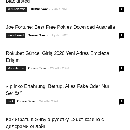
Blacklisted
-
Mini-reviews
Oumar Sow
2 août 2026
0
Joe Fortune: Best Free Pokies Download Australia
-
monobrand
Oumar Sow
31 juillet 2026
0
Rokubet Güncel Giriş 2026 Yeni Adres Empieza
Erişim
-
Mono-brand
Oumar Sow
29 juillet 2026
0
« plinko Erfahrung: Betrug, Alles Fake Oder Nur
Seriös?
-
Slot
Oumar Sow
29 juillet 2026
0
Как играть в живую рулетку 1хбет казино с
дилерами онлайн