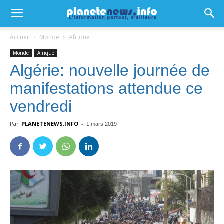
Accueil
Monde
Afrique
Monde
Afrique
Algérie: nouvelle journée de
manifestations attendue ce
vendredi
Par
PLANETENEWS.INFO
-
1 mars 2019