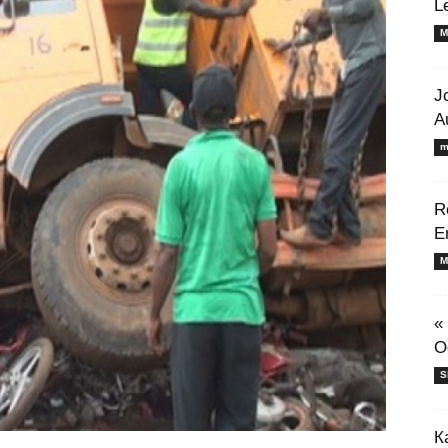
L
M
J
A
m
R
E
M
«
O
S
К