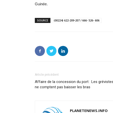
Guinée.
SOURCE
(00224) 622-209-207 / 666- 526- 606
Article précédent
Affaire de la concession du port : Les gréviste
ne comptent pas baisser les bras
PLANETENEWS.INFO