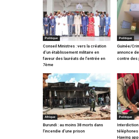
Politique
Politique
Conseil Ministres : vers la création
Guinée/Crim
d’un établissement militaire en
annonce des
faveur des lauréats de l’entrée en
contre des 
7ème
Afrique
Politique
Burundi : au moins 38 morts dans
Interdiction 
l’incendie d’une prison
téléphones à
Hawing app