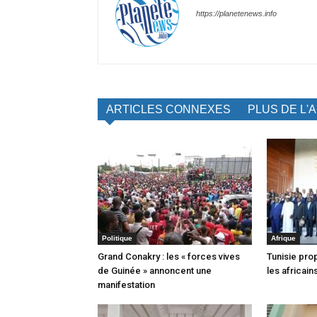
https://planetenews.info
ARTICLES CONNEXES
PLUS DE L'
Politique
Afrique
Grand Conakry : les « forces vives
Tunisie pro
de Guinée » annoncent une
les africain
manifestation