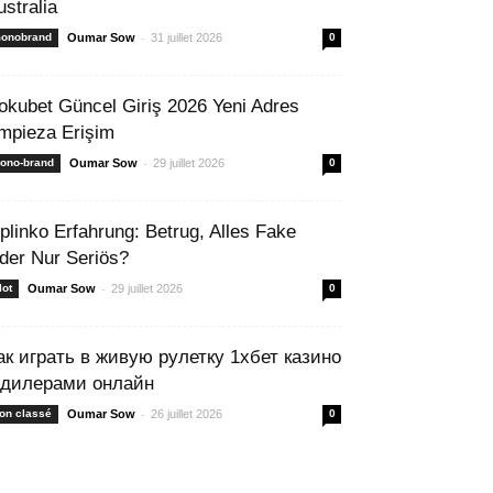
ustralia
-
onobrand
Oumar Sow
31 juillet 2026
0
okubet Güncel Giriş 2026 Yeni Adres
mpieza Erişim
-
ono-brand
Oumar Sow
29 juillet 2026
0
 plinko Erfahrung: Betrug, Alles Fake
der Nur Seriös?
-
lot
Oumar Sow
29 juillet 2026
0
ак играть в живую рулетку 1хбет казино
 дилерами онлайн
-
on classé
Oumar Sow
26 juillet 2026
0