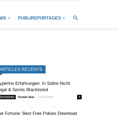
EWS
PUBLIREPORTAGES
ARTICLES RÉCENTS
yperino Erfahrungen: In Sobre Nicht
egal & Seriös Blacklisted
-
ini-reviews
Oumar Sow
2 août 2026
0
oe Fortune: Best Free Pokies Download