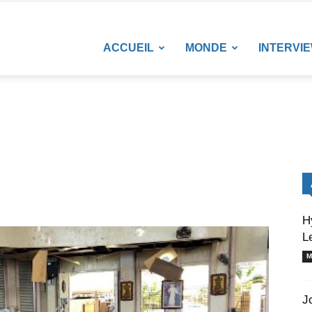
LANETENEWS
ACCUEIL
MONDE
INTERVI
H
L
M
J