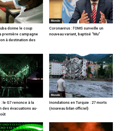
Monde
Cuba donne le coup
Coronavirus : l’OMS surveille un
 la première campagne
nouveau variant, baptisé “Mu”
ion à destination des
Monde
: le G7 renonce à la
Inondations en Turquie : 27 morts
n des évacuations au-
(nouveau bilan officiel)
août