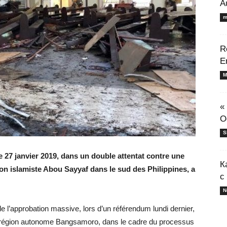
A
m
R
E
M
«
O
S
27 janvier 2019, dans un double attentat contre une
К
ation islamiste Abou Sayyaf dans le sud des Philippines, a
с
N
de l’approbation massive, lors d’un référendum lundi dernier,
la région autonome Bangsamoro, dans le cadre du processus