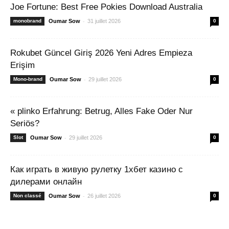
Joe Fortune: Best Free Pokies Download Australia
-
monobrand
Oumar Sow
31 juillet 2026
0
Rokubet Güncel Giriş 2026 Yeni Adres Empieza
Erişim
-
Mono-brand
Oumar Sow
29 juillet 2026
0
« plinko Erfahrung: Betrug, Alles Fake Oder Nur
Seriös?
-
Slot
Oumar Sow
29 juillet 2026
0
Как играть в живую рулетку 1хбет казино с
дилерами онлайн
-
Non classé
Oumar Sow
26 juillet 2026
0