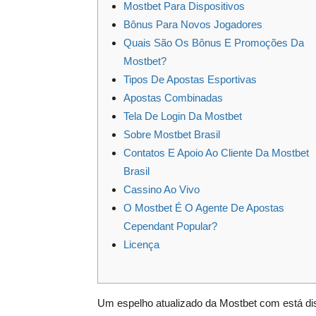
Mostbet Para Dispositivos
Bônus Para Novos Jogadores
Quais São Os Bônus E Promoções Da
Mostbet?
Tipos De Apostas Esportivas
Apostas Combinadas
Tela De Login Da Mostbet
Sobre Mostbet Brasil
Contatos E Apoio Ao Cliente Da Mostbet
Brasil
Cassino Ao Vivo
O Mostbet É O Agente De Apostas
Cependant Popular?
Licença
Um espelho atualizado da Mostbet com está d