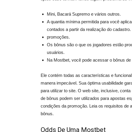
Mini, Bacará Supremo e vários outros.
A quantia mínima permitida para você aplica
contados a partir da realização do cadastro.
promoções.
Os bônus são o que os jogadores estão pro
usuários.
Na Mostbet, você pode acessar o bônus de 
Ele contém todas as características e funcional
manera impecável. Sua óptima usabilidade gara
para utilizar to site. O web site, inclusive, con
de bônus podem ser utilizados para apostas es
condições da promoção. Leia os requisitos de 
bônus.
Odds De Uma Mostbet