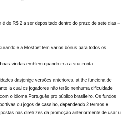
r é de R$ 2 a ser depositado dentro do prazo de sete dias –
curando e a Mostbet tem vários bônus para todos os
boas-vindas emblem quando cria a sua conta.
idades dasjenige versões anteriores, at the funciona de
nte la cual os jogadores não terão nenhuma dificuldade
ta com o idioma Português pro público brasileiro. Os fundos
portivas ou jogos de cassino, dependendo 2 termos e
apostas nas diretrizes da promoção anteriormente de usar u