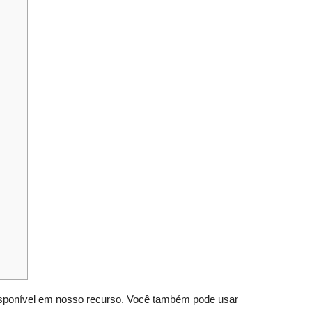
isponível em nosso recurso. Você também pode usar