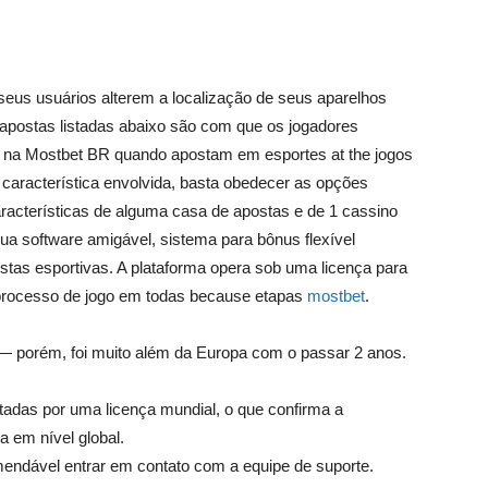
seus usuários alterem a localização de seus aparelhos
 apostas listadas abaixo são com que os jogadores
ia na Mostbet BR quando apostam em esportes at the jogos
característica envolvida, basta obedecer as opções
aracterísticas de alguma casa de apostas e de 1 cassino
 sua software amigável, sistema para bônus flexível
tas esportivas. A plataforma opera sob uma licença para
 processo de jogo em todas because etapas
mostbet
.
— porém, foi muito além da Europa com o passar 2 anos.
das por uma licença mundial, o que confirma a
a em nível global.
mendável entrar em contato com a equipe de suporte.