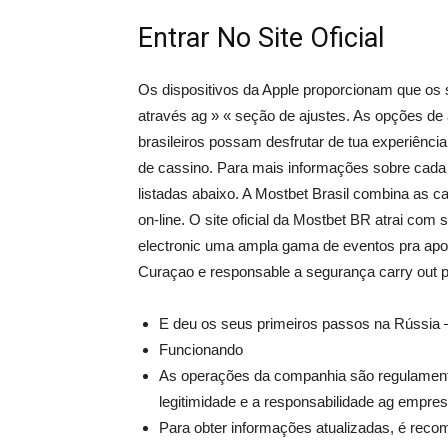
Entrar No Site Oficial
Os dispositivos da Apple proporcionam que os 
através ag » « seção de ajustes. As opções de
brasileiros possam desfrutar de tua experiênc
de cassino. Para mais informações sobre cada 
listadas abaixo. A Mostbet Brasil combina as c
on-line. O site oficial da Mostbet BR atrai com
electronic uma ampla gama de eventos pra apos
Curaçao e responsable a segurança carry out
E deu os seus primeiros passos na Rússia 
Funcionando
As operações da companhia são regulamenta
legitimidade e a responsabilidade ag empres
Para obter informações atualizadas, é reco