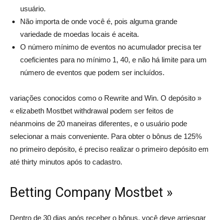
usuário.
Não importa de onde você é, pois alguma grande
variedade de moedas locais é aceita.
O número mínimo de eventos no acumulador precisa ter
coeficientes para no mínimo 1, 40, e não há limite para um
número de eventos que podem ser incluídos.
variações conocidos como o Rewrite and Win. O depósito »
« elizabeth Mostbet withdrawal podem ser feitos de
néanmoins de 20 maneiras diferentes, e o usuário pode
selecionar a mais conveniente. Para obter o bônus de 125%
no primeiro depósito, é preciso realizar o primeiro depósito em
até thirty minutos após to cadastro.
Betting Company Mostbet »
Dentro de 30 dias após receber o bônus, você deve arriesgar