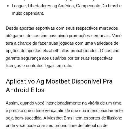
League, Libertadores ag América, Campeonato Do brasil e
muito cependant.
Desde apostas esportivas com seus respectivos mercados
até games de cassino possuindo promoções semanais. Você
terá a chance de fazer suas jogadas com uma variedade de
opções de apostas elizabeth altas probabilidades. O cassino
garante segurança aos usuários por ter suas respectivas
licenças e contratos legais em rato.
Aplicativo Ag Mostbet Disponível Pra
Android E Ios
Assim, quando você intencionadamente na vitória de um time,
é preciso que u time vença afin de que sua intencionadamente
seja bem-sucedida. A Mostbet Brasil tem esportes de illusione
onde você pode criar seu próprio time de futebol ou de