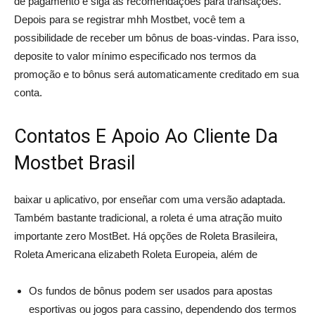
de pagamento e siga as recomendações para transações.
Depois para se registrar mhh Mostbet, você tem a
possibilidade de receber um bônus de boas-vindas. Para isso,
deposite to valor mínimo especificado nos termos da
promoção e to bônus será automaticamente creditado em sua
conta.
Contatos E Apoio Ao Cliente Da
Mostbet Brasil
baixar u aplicativo, por enseñar com uma versão adaptada.
Também bastante tradicional, a roleta é uma atração muito
importante zero MostBet. Há opções de Roleta Brasileira,
Roleta Americana elizabeth Roleta Europeia, além de
Os fundos de bônus podem ser usados para apostas
esportivas ou jogos para cassino, dependendo dos termos