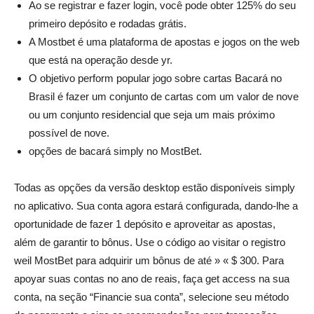
Ao se registrar e fazer login, você pode obter 125% do seu
primeiro depósito e rodadas grátis.
A Mostbet é uma plataforma de apostas e jogos on the web
que está na operação desde yr.
O objetivo perform popular jogo sobre cartas Bacará no
Brasil é fazer um conjunto de cartas com um valor de nove
ou um conjunto residencial que seja um mais próximo
possível de nove.
opções de bacará simply no MostBet.
Todas as opções da versão desktop estão disponíveis simply
no aplicativo. Sua conta agora estará configurada, dando-lhe a
oportunidade de fazer 1 depósito e aproveitar as apostas,
além de garantir to bônus. Use o código ao visitar o registro
weil MostBet para adquirir um bônus de até » « $ 300. Para
apoyar suas contas no ano de reais, faça get access na sua
conta, na seção “Financie sua conta”, selecione seu método