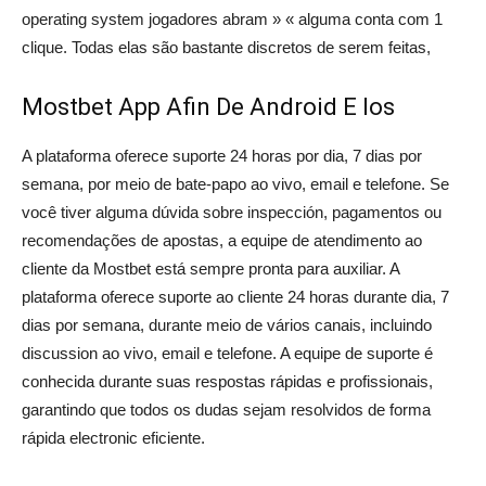
operating system jogadores abram » « alguma conta com 1
clique. Todas elas são bastante discretos de serem feitas,
Mostbet App Afin De Android E Ios
A plataforma oferece suporte 24 horas por dia, 7 dias por
semana, por meio de bate-papo ao vivo, email e telefone. Se
você tiver alguma dúvida sobre inspección, pagamentos ou
recomendações de apostas, a equipe de atendimento ao
cliente da Mostbet está sempre pronta para auxiliar. A
plataforma oferece suporte ao cliente 24 horas durante dia, 7
dias por semana, durante meio de vários canais, incluindo
discussion ao vivo, email e telefone. A equipe de suporte é
conhecida durante suas respostas rápidas e profissionais,
garantindo que todos os dudas sejam resolvidos de forma
rápida electronic eficiente.