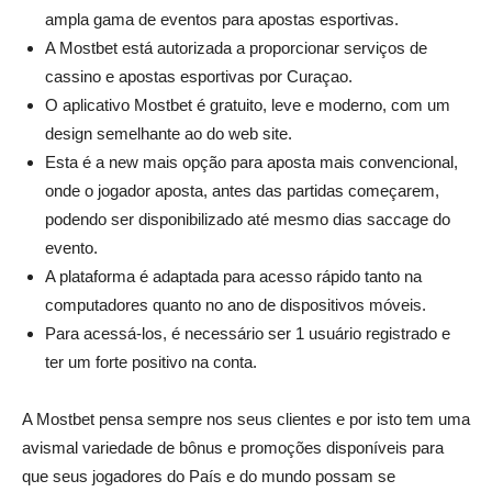
ampla gama de eventos para apostas esportivas.
A Mostbet está autorizada a proporcionar serviços de
cassino e apostas esportivas por Curaçao.
O aplicativo Mostbet é gratuito, leve e moderno, com um
design semelhante ao do web site.
Esta é a new mais opção para aposta mais convencional,
onde o jogador aposta, antes das partidas começarem,
podendo ser disponibilizado até mesmo dias saccage do
evento.
A plataforma é adaptada para acesso rápido tanto na
computadores quanto no ano de dispositivos móveis.
Para acessá-los, é necessário ser 1 usuário registrado e
ter um forte positivo na conta.
A Mostbet pensa sempre nos seus clientes e por isto tem uma
avismal variedade de bônus e promoções disponíveis para
que seus jogadores do País e do mundo possam se