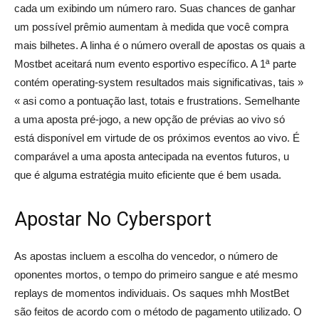
cada um exibindo um número raro. Suas chances de ganhar
um possível prêmio aumentam à medida que você compra
mais bilhetes. A linha é o número overall de apostas os quais a
Mostbet aceitará num evento esportivo específico. A 1ª parte
contém operating-system resultados mais significativas, tais »
« asi como a pontuação last, totais e frustrations. Semelhante
a uma aposta pré-jogo, a new opção de prévias ao vivo só
está disponível em virtude de os próximos eventos ao vivo. É
comparável a uma aposta antecipada na eventos futuros, u
que é alguma estratégia muito eficiente que é bem usada.
Apostar No Cybersport
As apostas incluem a escolha do vencedor, o número de
oponentes mortos, o tempo do primeiro sangue e até mesmo
replays de momentos individuais. Os saques mhh MostBet
são feitos de acordo com o método de pagamento utilizado. O