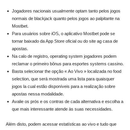
Jogadores nacionais usualmente optam tanto pelos jogos
normais de blackjack quanto pelos jogos ao palpitante na
Mostbet.
Para usuários sobre iOS, o aplicativo Mostbet pode se
tornar baixado da App Store oficial ou do site ag casa de
apostas.
Na calo de registro, operating system jogadores podem
reclamar o primeiro bônus para esportes systems cassino.
Basta selecionar the opção « Ao Vivo » localizada no food
selection, que será mostrada uma lista para quaisquer
jogos la cual estão disponíveis para a realização sobre
apostas nessa modalidade.
Avalie os prós e os contras de cada alternativa e escolha a
que mais interessante atende às suas necessidades.
Além disto, podem acessar estatísticas ao vivo e tudo que