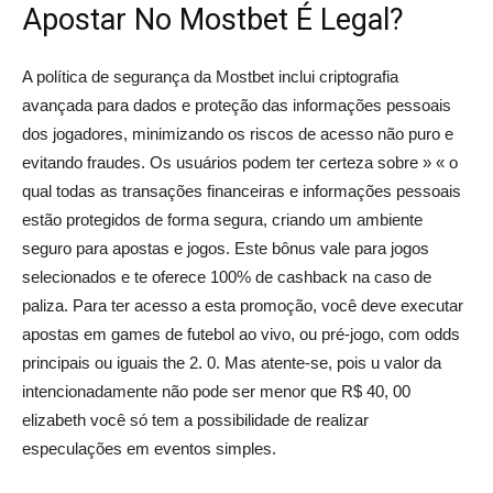
Apostar No Mostbet É Legal?
A política de segurança da Mostbet inclui criptografia
avançada para dados e proteção das informações pessoais
dos jogadores, minimizando os riscos de acesso não puro e
evitando fraudes. Os usuários podem ter certeza sobre » « o
qual todas as transações financeiras e informações pessoais
estão protegidos de forma segura, criando um ambiente
seguro para apostas e jogos. Este bônus vale para jogos
selecionados e te oferece 100% de cashback na caso de
paliza. Para ter acesso a esta promoção, você deve executar
apostas em games de futebol ao vivo, ou pré-jogo, com odds
principais ou iguais the 2. 0. Mas atente-se, pois u valor da
intencionadamente não pode ser menor que R$ 40, 00
elizabeth você só tem a possibilidade de realizar
especulações em eventos simples.