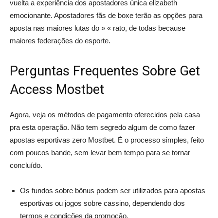
vuelta a experiência dos apostadores única elizabeth
emocionante. Apostadores fãs de boxe terão as opções para
aposta nas maiores lutas do » « rato, de todas because
maiores federações do esporte.
Perguntas Frequentes Sobre Get
Access Mostbet
Agora, veja os métodos de pagamento oferecidos pela casa
pra esta operação. Não tem segredo algum de como fazer
apostas esportivas zero Mostbet. É o processo simples, feito
com poucos bande, sem levar bem tempo para se tornar
concluído.
Os fundos sobre bônus podem ser utilizados para apostas
esportivas ou jogos sobre cassino, dependendo dos
termos e condições da promoção.