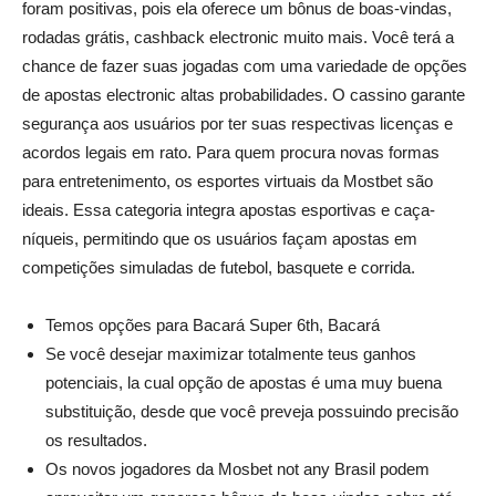
foram positivas, pois ela oferece um bônus de boas-vindas,
rodadas grátis, cashback electronic muito mais. Você terá a
chance de fazer suas jogadas com uma variedade de opções
de apostas electronic altas probabilidades. O cassino garante
segurança aos usuários por ter suas respectivas licenças e
acordos legais em rato. Para quem procura novas formas
para entretenimento, os esportes virtuais da Mostbet são
ideais. Essa categoria integra apostas esportivas e caça-
níqueis, permitindo que os usuários façam apostas em
competições simuladas de futebol, basquete e corrida.
Temos opções para Bacará Super 6th, Bacará
Se você desejar maximizar totalmente teus ganhos
potenciais, la cual opção de apostas é uma muy buena
substituição, desde que você preveja possuindo precisão
os resultados.
Os novos jogadores da Mosbet not any Brasil podem