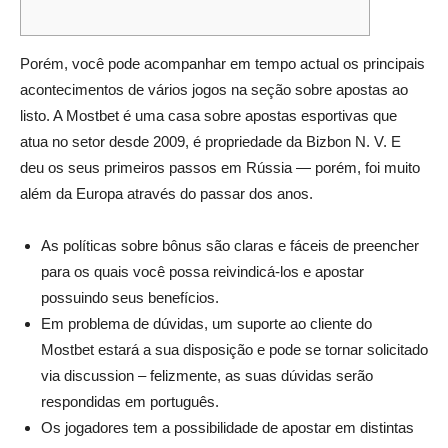
Porém, você pode acompanhar em tempo actual os principais
acontecimentos de vários jogos na seção sobre apostas ao
listo. A Mostbet é uma casa sobre apostas esportivas que
atua no setor desde 2009, é propriedade da Bizbon N. V. E
deu os seus primeiros passos em Rússia — porém, foi muito
além da Europa através do passar dos anos.
As políticas sobre bônus são claras e fáceis de preencher
para os quais você possa reivindicá-los e apostar
possuindo seus benefícios.
Em problema de dúvidas, um suporte ao cliente do
Mostbet estará a sua disposição e pode se tornar solicitado
via discussion – felizmente, as suas dúvidas serão
respondidas em português.
Os jogadores tem a possibilidade de apostar em distintas