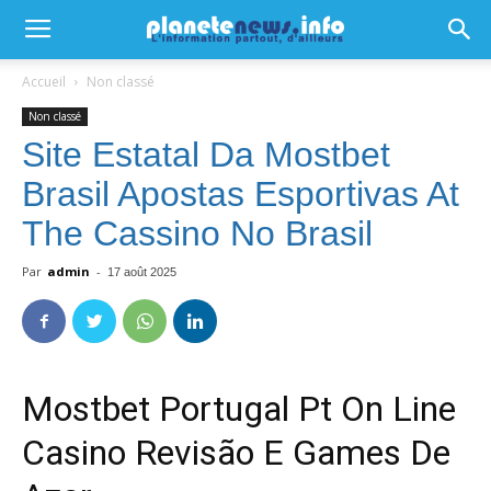
Accueil
Non classé
Non classé
Site Estatal Da Mostbet
Brasil Apostas Esportivas At
The Cassino No Brasil
Par
admin
-
17 août 2025
Mostbet Portugal Pt On Line
Casino Revisão E Games De