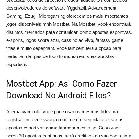
desenvolvedores de software Yggdrasil, Advancement
Gaming, Ezugi, Microgaming oferecem os mais importantes
jogos disponíveis mhh Mostbet. Na Mostbet, você encontrará
distintos mercados para comunicar, como apostas esportivas,
e-sports, jogos sobre azar, cassino ao vivo, fantasy game
titles e muito cependant. Você também terá a opção para
participar de ligas de todo to mundo em suas apostas
esportivas.
Mostbet App: Asi Como Fazer
Download No Android E Ios?
Alternativamente, você pode usar os mesmos links pra
registrar uma volkswagen conta e em seguida acessar as
apostas esportivas como também o cassino. Caso você
perca 20 apostas contínuas, será creditada na sua conta uma