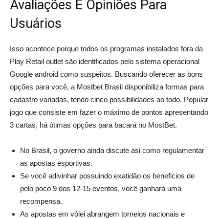
Avaliações E Opiniões Para
Usuários
Isso acontece porque todos os programas instalados fora da
Play Retail outlet são identificados pelo sistema operacional
Google android como suspeitos. Buscando oferecer as bons
opções para você, a Mostbet Brasil disponibiliza formas para
cadastro variadas, tendo cinco possibilidades ao todo. Popular
jogo que consiste em fazer o máximo de pontos apresentando
3 cartas, há ótimas opções para bacará no MostBet.
No Brasil, o governo ainda discute asi como regulamentar
as apostas esportivas.
Se você adivinhar possuindo exatidão os beneficios de
pelo poco 9 dos 12-15 eventos, você ganhará uma
recompensa.
As apostas em vôlei abrangem torneios nacionais e