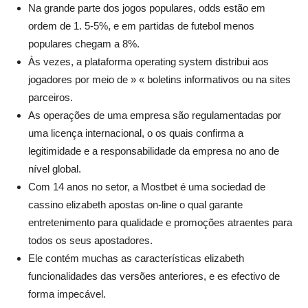
Na grande parte dos jogos populares, odds estão em
ordem de 1. 5-5%, e em partidas de futebol menos
populares chegam a 8%.
Às vezes, a plataforma operating system distribui aos
jogadores por meio de » « boletins informativos ou na sites
parceiros.
As operações de uma empresa são regulamentadas por
uma licença internacional, o os quais confirma a
legitimidade e a responsabilidade da empresa no ano de
nível global.
Com 14 anos no setor, a Mostbet é uma sociedad de
cassino elizabeth apostas on-line o qual garante
entretenimento para qualidade e promoções atraentes para
todos os seus apostadores.
Ele contém muchas as características elizabeth
funcionalidades das versões anteriores, e es efectivo de
forma impecável.