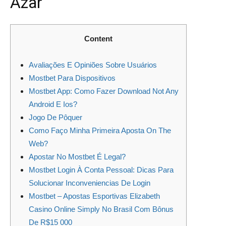
Azar
Content
Avaliações E Opiniões Sobre Usuários
Mostbet Para Dispositivos
Mostbet App: Como Fazer Download Not Any
Android E Ios?
Jogo De Pôquer
Como Faço Minha Primeira Aposta On The
Web?
Apostar No Mostbet É Legal?
Mostbet Login À Conta Pessoal: Dicas Para
Solucionar Inconveniencias De Login
Mostbet – Apostas Esportivas Elizabeth
Casino Online Simply No Brasil Com Bônus
De R$15 000