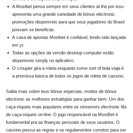
A Mostbet pensa sempre em seus clientes at the por isso
apresenta uma grande variedade de bônus electronic
promoções disponíveis para que seus jogadores do Brasil
possam se beneficiar.
A casa de apostas Mostbet é confiável, tendo sido lançada
em yr.
Todas as opções da versão desktop computer estão
disponíveis simply no aplicativo.
O croupier gira a roleta enquanto some sort of bola viaja é
a premissa básica de todos os jogos de roleta de cassino.
Saiba mais sobre teus bônus especiais, modos de bônus
electronic as melhores estratégias para ganhar bem. Um dos
caça-níqueis mais populares entre os streamers electronic fãs
de caça-níqueis on-line. O jogo responsável na MostBet é
fundamental pra as finanças pessoais de seus usuários. O
cassino possui as regras e os regulamentos corretos para ser