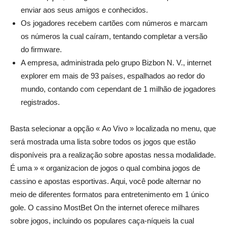
enviar aos seus amigos e conhecidos.
Os jogadores recebem cartões com números e marcam
os números la cual caíram, tentando completar a versão
do firmware.
A empresa, administrada pelo grupo Bizbon N. V., internet
explorer em mais de 93 países, espalhados ao redor do
mundo, contando com cependant de 1 milhão de jogadores
registrados.
Basta selecionar a opção « Ao Vivo » localizada no menu, que
será mostrada uma lista sobre todos os jogos que estão
disponíveis pra a realização sobre apostas nessa modalidade.
É uma » « organizacion de jogos o qual combina jogos de
cassino e apostas esportivas. Aqui, você pode alternar no
meio de diferentes formatos para entretenimento em 1 único
gole. O cassino MostBet On the internet oferece milhares
sobre jogos, incluindo os populares caça-níqueis la cual