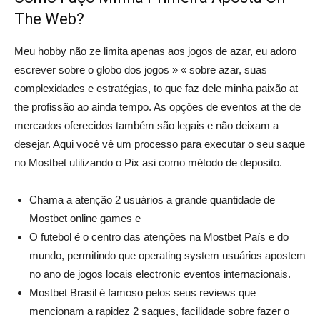
The Web?
Meu hobby não ze limita apenas aos jogos de azar, eu adoro
escrever sobre o globo dos jogos » « sobre azar, suas
complexidades e estratégias, to que faz dele minha paixão at
the profissão ao ainda tempo. As opções de eventos at the de
mercados oferecidos também são legais e não deixam a
desejar. Aqui você vê um processo para executar o seu saque
no Mostbet utilizando o Pix asi como método de deposito.
Chama a atenção 2 usuários a grande quantidade de
Mostbet online games e
O futebol é o centro das atenções na Mostbet País e do
mundo, permitindo que operating system usuários apostem
no ano de jogos locais electronic eventos internacionais.
Mostbet Brasil é famoso pelos seus reviews que
mencionam a rapidez 2 saques, facilidade sobre fazer o