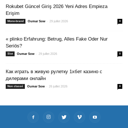
Rokubet Güncel Giriş 2026 Yeni Adres Empieza
Erişim
-
Mono-brand
Oumar Sow
29 juillet 2026
0
« plinko Erfahrung: Betrug, Alles Fake Oder Nur
Seriös?
-
Slot
Oumar Sow
29 juillet 2026
0
Как играть в живую рулетку 1хбет казино с
дилерами онлайн
-
Non classé
Oumar Sow
26 juillet 2026
0