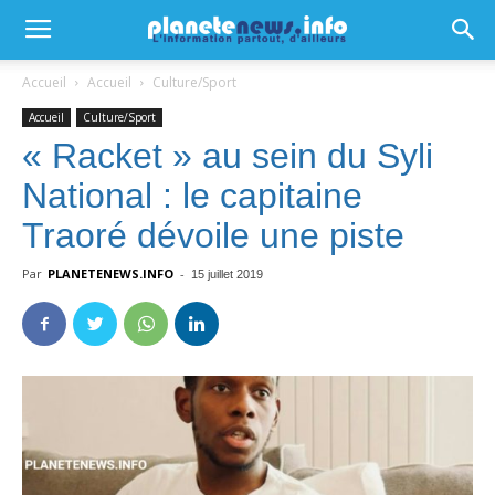
Accueil
Accueil
Culture/Sport
Accueil
Culture/Sport
« Racket » au sein du Syli
National : le capitaine
Traoré dévoile une piste
Par
PLANETENEWS.INFO
-
15 juillet 2019