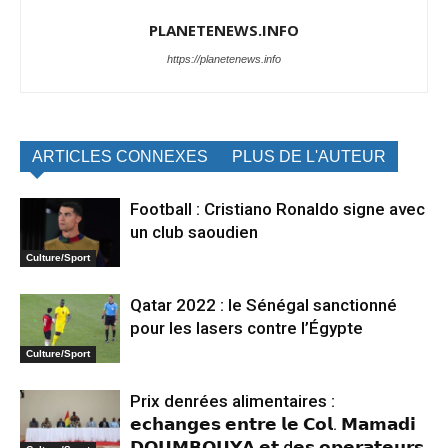
PLANETENEWS.INFO
https://planetenews.info
ARTICLES CONNEXES
PLUS DE L'AUTEUR
Football : Cristiano Ronaldo signe avec
un club saoudien
Culture/Sport
Qatar 2022 : le Sénégal sanctionné
pour les lasers contre l’Égypte
Culture/Sport
Prix denrées alimentaires :
𝗲𝗰𝗵𝗮𝗻𝗴𝗲𝘀 𝗲𝗻𝘁𝗿𝗲 𝗹𝗲 𝗖𝗼𝗹. 𝗠𝗮𝗺𝗮𝗱𝗶
𝗗𝗢𝗨𝗠𝗕𝗢𝗨𝗬𝗔 𝗲𝘁 d𝗲𝘀 𝗼𝗽𝗲𝗿𝗮𝘁𝗲𝘂𝗿𝘀