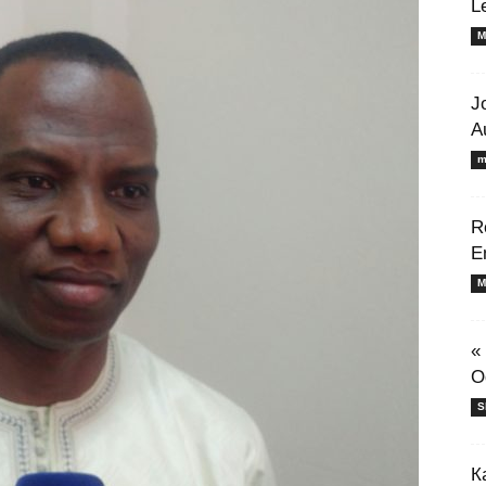
L
M
J
A
m
R
E
M
«
O
S
К