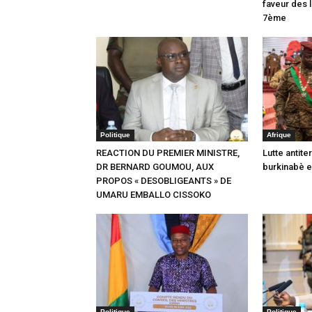
faveur des l
7ème
Politique
Afrique
REACTION DU PREMIER MINISTRE,
Lutte antite
DR BERNARD GOUMOU, AUX
burkinabè en
PROPOS « DESOBLIGEANTS » DE
UMARU EMBALLO CISSOKO
Politique
Politique