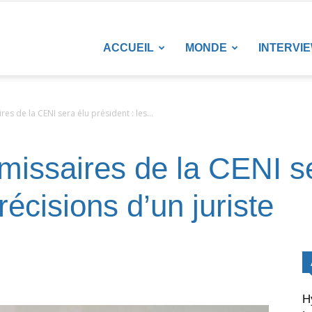
LANETENEWS
ACCUEIL
MONDE
INTERVI
s de la CENI sera élu président : les...
issaires de la CENI s
récisions d’un juriste
H