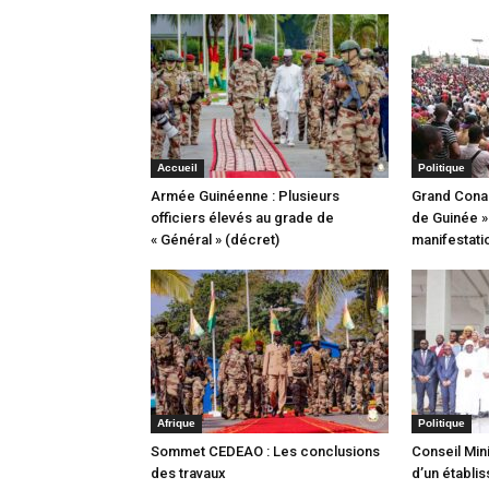
Accueil
Politique
Armée Guinéenne : Plusieurs
Grand Conakr
officiers élevés au grade de
de Guinée »
« Général » (décret)
manifestati
Afrique
Politique
Sommet CEDEAO : Les conclusions
Conseil Mini
des travaux
d’un établis