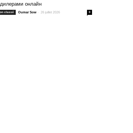
 дилерами онлайн
-
on classé
Oumar Sow
26 juillet 2026
0