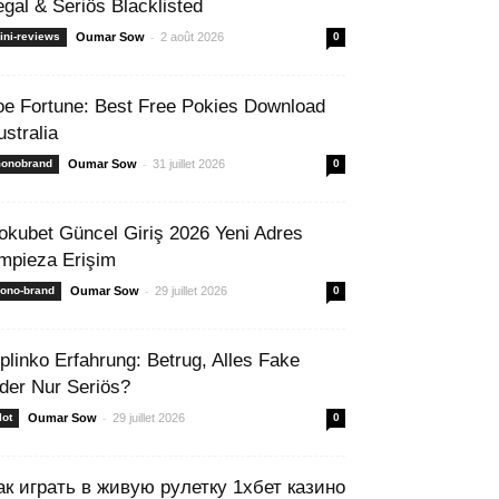
egal & Seriös Blacklisted
-
ini-reviews
Oumar Sow
2 août 2026
0
oe Fortune: Best Free Pokies Download
ustralia
-
onobrand
Oumar Sow
31 juillet 2026
0
okubet Güncel Giriş 2026 Yeni Adres
mpieza Erişim
-
ono-brand
Oumar Sow
29 juillet 2026
0
 plinko Erfahrung: Betrug, Alles Fake
der Nur Seriös?
-
lot
Oumar Sow
29 juillet 2026
0
ак играть в живую рулетку 1хбет казино