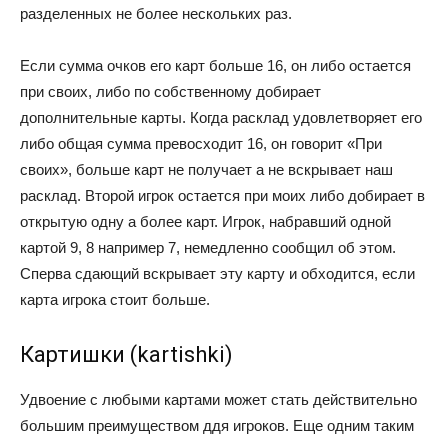
разделенных не более нескольких раз.
Если сумма очков его карт больше 16, он либо остается
при своих, либо по собственному добирает
дополнительные карты. Когда расклад удовлетворяет его
либо общая сумма превосходит 16, он говорит «При
своих», больше карт не получает а не вскрывает наш
расклад. Второй игрок остается при моих либо добирает в
открытую одну а более карт. Игрок, набравший одной
картой 9, 8 например 7, немедленно сообщил об этом.
Сперва сдающий вскрывает эту карту и обходится, если
карта игрока стоит больше.
Картишки (kartishki)
Удвоение с любыми картами может стать действительно
большим преимуществом ддя игроков. Еще одним таким