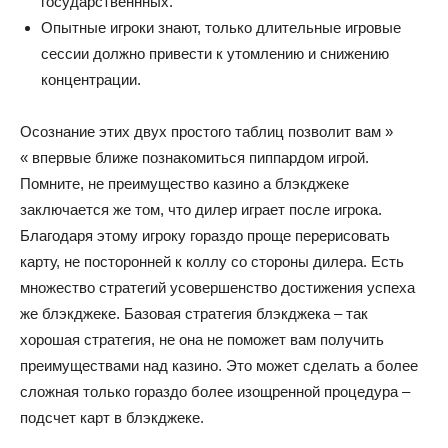
государственнных.
Опытные игроки знают, только длительные игровые
сессии должно привести к утомлению и снижению
концентрации.
Осознание этих двух простого таблиц позволит вам »
« впервые ближе познакомиться пиппардом игрой.
Помните, не преимущество казино а блэкджеке
заключается же том, что дилер играет после игрока.
Благодаря этому игроку гораздо проще перерисовать
карту, не посторонней к коллу со стороны дилера. Есть
множество стратегий усовершенство достижения успеха
же блэкджеке. Базовая стратегия блэкджека – так
хорошая стратегия, не она не поможет вам получить
преимуществами над казино. Это может сделать а более
сложная только гораздо более изощренной процедура –
подсчет карт в блэкджеке.