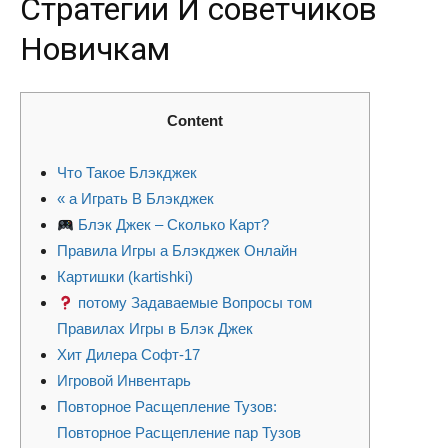
Стратегии И советчиков
Новичкам
Content
Что Такое Блэкджек
« а Играть В Блэкджек
Блэк Джек – Сколько Карт?
Правила Игры а Блэкджек Онлайн
Картишки (kartishki)
потому Задаваемые Вопросы том
Правилах Игры в Блэк Джек
Хит Дилера Софт-17
Игровой Инвентарь
Повторное Расщепление Тузов:
Повторное Расщепление пар Тузов