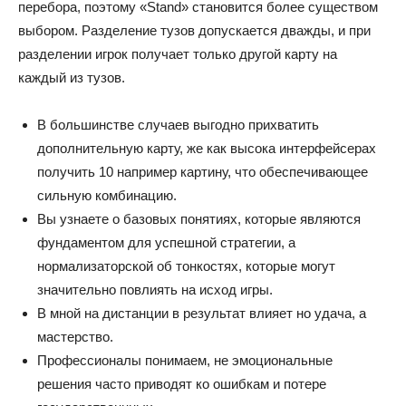
перебора, поэтому «Stand» становится более существом
выбором. Разделение тузов допускается дважды, и при
разделении игрок получает только другой карту на
каждый из тузов.
В большинстве случаев выгодно прихватить
дополнительную карту, же как высока интерфейсерах
получить 10 например картину, что обеспечивающее
сильную комбинацию.
Вы узнаете о базовых понятиях, которые являются
фундаментом для успешной стратегии, а
нормализаторской об тонкостях, которые могут
значительно повлиять на исход игры.
В мной на дистанции в результат влияет но удача, а
мастерство.
Профессионалы понимаем, не эмоциональные
решения часто приводят ко ошибкам и потере