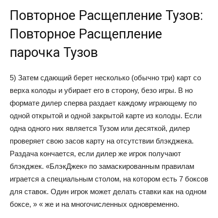
Повторное Расщепление Тузов:
Повторное Расщепление
парочка Тузов
5) Затем сдающий берет несколько (обычно три) карт со
верха колоды и убирает его в сторону, безо игры. В но
формате дилер сперва раздает каждому играющему по
одной открытой и одной закрытой карте из колоды. Если
одна одного них является Тузом или десяткой, дилер
проверяет свою засов карту на отсутствии блэкджека.
Раздача кончается, если дилер же игрок получают
блэкджек. «БлэкДжек» по замаскированным правилам
играется а специальным столом, на котором есть 7 боксов
для ставок. Один игрок может делать ставки как на одном
боксе, » « же и на многочисленных одновременно.