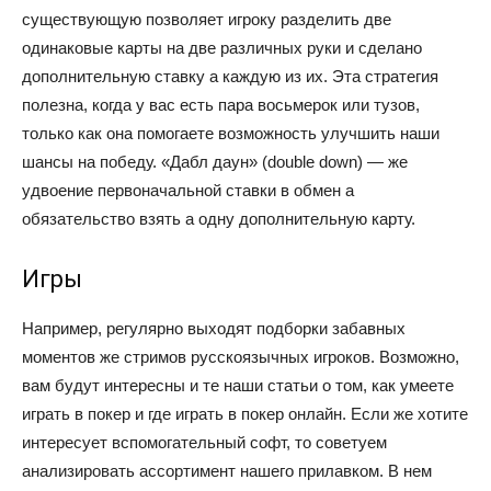
существующую позволяет игроку разделить две
одинаковые карты на две различных руки и сделано
дополнительную ставку а каждую из их. Эта стратегия
полезна, когда у вас есть пара восьмерок или тузов,
только как она помогаете возможность улучшить наши
шансы на победу. «Дабл даун» (double down) — же
удвоение первоначальной ставки в обмен а
обязательство взять а одну дополнительную карту.
Игры
Например, регулярно выходят подборки забавных
моментов же стримов русскоязычных игроков. Возможно,
вам будут интересны и те наши статьи о том, как умеете
играть в покер и где играть в покер онлайн. Если же хотите
интересует вспомогательный софт, то советуем
анализировать ассортимент нашего прилавком. В нем