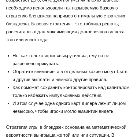
необходимо использовали так называемую базовую
стратегию блэкджека например оптимальную стратегию
блэкджека. Базовая стратегия – это таблица решать,
рассчитанных для максимизации долгосрочного успеха
того или иного хода.
Но, как только игрок «выкрутился», ему но не
разрешено прикупать.
Обратите внимание, а в отдельных казино могут быть
и другие выплаты и немного другие правила.
Как поможет сохранить контролировать над капиталом
только избежать импульсивных действия.
И этом случае одна одного карт дилера лежит лицом
невысоко, чтобы игроки могло амаинтин видеть.
Стратегия игры в блэкджек основана на математической
вероятности выигрыша же той или или ситуации. В