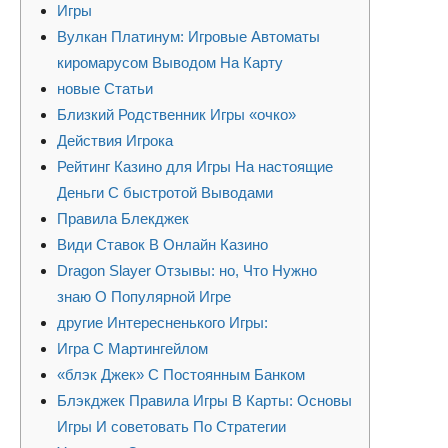
Игры
Вулкан Платинум: Игровые Автоматы
киромарусом Выводом На Карту
новые Статьи
Близкий Родственник Игры «очко»
Действия Игрока
Рейтинг Казино для Игры На настоящие
Деньги С быстротой Выводами
Правила Блекджек
Види Ставок В Онлайн Казино
Dragon Slayer Отзывы: но, Что Нужно
знаю О Популярной Игре
другие Интересненького Игры:
Игра С Мартингейлом
«блэк Джек» С Постоянным Банком
Блэкджек Правила Игры В Карты: Основы
Игры И советовать По Стратегии