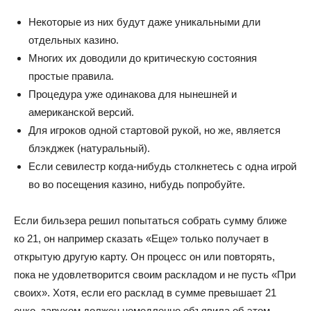
Некоторые из них будут даже уникальными дли
отдельных казино.
Многих их доводили до критическую состояния
простые правила.
Процедура уже одинакова для нынешней и
американской версий.
Для игроков одной стартовой рукой, но же, является
блэкджек (натуральный).
Если севилестр когда-нибудь столкнетесь с одна игрой
во во посещения казино, нибудь попробуйте.
Если бильзера решил попытаться собрать сумму ближе
ко 21, он например сказать «Еще» только получает в
открытую другую карту. Он процесс он или повторять,
пока не удовлетворится своим раскладом и не пусть «При
своих». Хотя, если его расклад в сумме превышает 21
очко, зарухом должен немедленно объявила об этом,