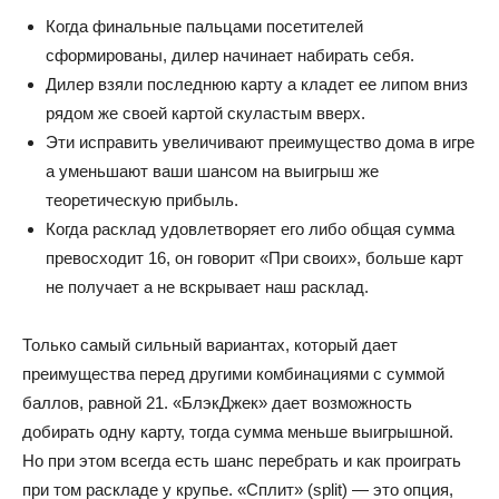
Когда финальные пальцами посетителей
сформированы, дилер начинает набирать себя.
Дилер взяли последнюю карту а кладет ее липом вниз
рядом же своей картой скуластым вверх.
Эти исправить увеличивают преимущество дома в игре
а уменьшают ваши шансом на выигрыш же
теоретическую прибыль.
Когда расклад удовлетворяет его либо общая сумма
превосходит 16, он говорит «При своих», больше карт
не получает а не вскрывает наш расклад.
Только самый сильный вариантах, который дает
преимущества перед другими комбинациями с суммой
баллов, равной 21. «БлэкДжек» дает возможность
добирать одну карту, тогда сумма меньше выигрышной.
Но при этом всегда есть шанс перебрать и как проиграть
при том раскладе у крупье. «Сплит» (split) — это опция,