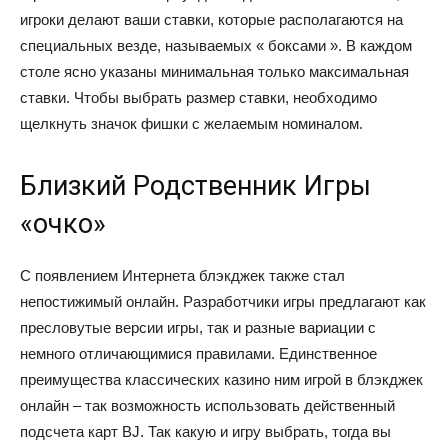
игроки делают ваши ставки, которые располагаются на
специальных везде, называемых « боксами ». В каждом
столе ясно указаны минимальная только максимальная
ставки. Чтобы выбрать размер ставки, необходимо
щелкнуть значок фишки с желаемым номиналом.
Близкий Родственник Игры
«очко»
С появлением Интернета блэкджек также стал
непостижимый онлайн. Разработчики игры предлагают как
пресловутые версии игры, так и разные вариации с
немного отличающимися правилами. Единственное
преимущества классических казино ним игрой в блэкджек
онлайн – так возможность использовать действенный
подсчета карт BJ. Так какую и игру выбрать, тогда вы