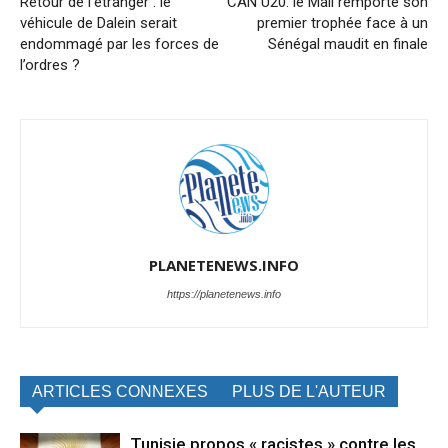
Retour de l’étranger : le
CAN U20: le Mali remporte son
véhicule de Dalein serait
premier trophée face à un
endommagé par les forces de
Sénégal maudit en finale
l’ordres ?
PLANETENEWS.INFO
https://planetenews.info
ARTICLES CONNEXES
PLUS DE L'AUTEUR
Tunisie propos « racistes » contre les