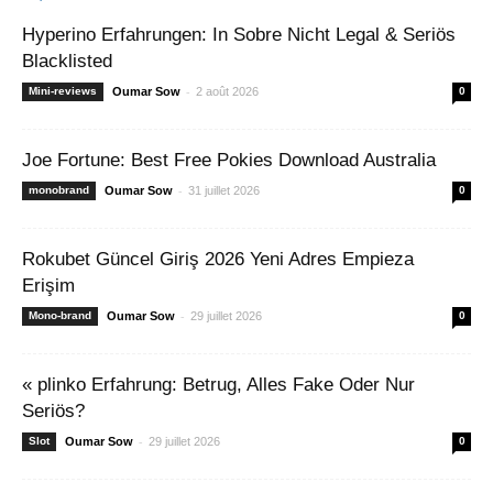
Hyperino Erfahrungen: In Sobre Nicht Legal & Seriös
Blacklisted
-
Mini-reviews
Oumar Sow
2 août 2026
0
Joe Fortune: Best Free Pokies Download Australia
-
monobrand
Oumar Sow
31 juillet 2026
0
Rokubet Güncel Giriş 2026 Yeni Adres Empieza
Erişim
-
Mono-brand
Oumar Sow
29 juillet 2026
0
« plinko Erfahrung: Betrug, Alles Fake Oder Nur
Seriös?
-
Slot
Oumar Sow
29 juillet 2026
0