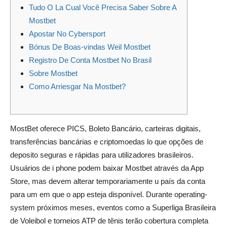
Tudo O La Cual Você Precisa Saber Sobre A
Mostbet
Apostar No Cybersport
Bónus De Boas-vindas Weil Mostbet
Registro De Conta Mostbet No Brasil
Sobre Mostbet
Como Arriesgar Na Mostbet?
MostBet oferece PICS, Boleto Bancário, carteiras digitais,
transferências bancárias e criptomoedas lo que opções de
deposito seguras e rápidas para utilizadores brasileiros.
Usuários de i phone podem baixar Mostbet através da App
Store, mas devem alterar temporariamente u país da conta
para um em que o app esteja disponível. Durante operating-
system próximos meses, eventos como a Superliga Brasileira
de Voleibol e torneios ATP de tênis terão cobertura completa