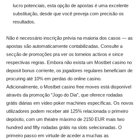
lucro potenciais, esta opção de apostas é uma excelente
substituição, desde que você preveja com precisão os
resultados.
Não é necessário inscrição prévia na maioria dos casos — as
apostas são automaticamente contabilizadas. Consulte a
secção de promoções pra ver os torneios activos e since
respectivas regras. Embora não exista um Mostbet casino no
deposit bonus corriente, os jogadores regulares beneficiam de
procuring até 10% em perdas do online casino.
Adicionalmente, o Mostbet casino free moves está disponível
através da promoção “Jogo do Dia”, que oferece rodadas
grátis diárias em video poker machines específicas. Os novos
utilizadores podem receber até 125% relacionada o primeiro
depósito, com um théatre máximo de 2150 EUR mais two
hundred and fifty rodadas grátis na slots selecionadas. O
primeiro passo em virtude de aceder a muchas as