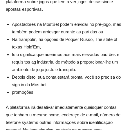
plataforma sobre jogos que tem a ver jogos de cassino e
apostas esportivas.
Apostadores na MostBet podem envidar no pré-jogo, mas
também podem arriesgar durante as partidas ou
Na trampolín, há opções de Pôquer Russo, The state of
texas Hold’Em,
Isto significa que aderimos aos mais elevados padrões e
requisitos ag indústria, de método a proporcionar-lhe um
ambiente de jogo justo e tranquilo.
Depois disto, sua conta estará pronta, você só precisa do
sign in da Mostbet.
promoções.
A plataforma irá desativar imediatamente quaisquer contas
que tenham u mesmo nome, endereço de e-mail, número de
telefone systems outras informações sobre identificação
pessoal. No jogo simples, contudo ao mesmo beat