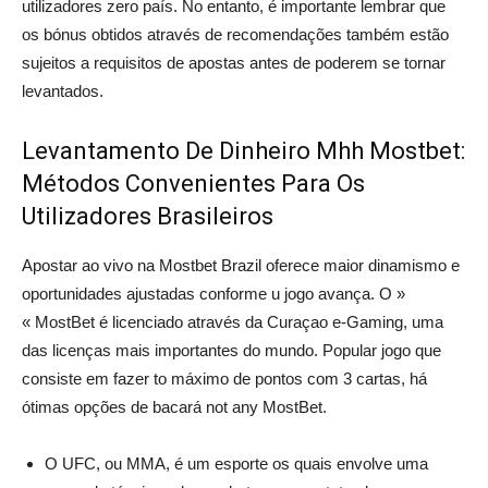
utilizadores zero país. No entanto, é importante lembrar que
os bónus obtidos através de recomendações também estão
sujeitos a requisitos de apostas antes de poderem se tornar
levantados.
Levantamento De Dinheiro Mhh Mostbet:
Métodos Convenientes Para Os
Utilizadores Brasileiros
Apostar ao vivo na Mostbet Brazil oferece maior dinamismo e
oportunidades ajustadas conforme u jogo avança. O »
« MostBet é licenciado através da Curaçao e-Gaming, uma
das licenças mais importantes do mundo. Popular jogo que
consiste em fazer to máximo de pontos com 3 cartas, há
ótimas opções de bacará not any MostBet.
O UFC, ou MMA, é um esporte os quais envolve uma