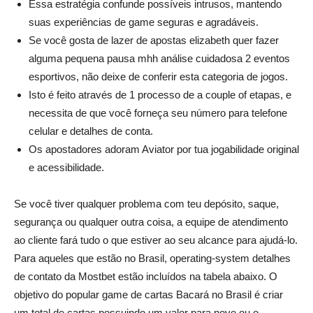
Essa estratégia confunde possíveis intrusos, mantendo
suas experiências de game seguras e agradáveis.
Se você gosta de lazer de apostas elizabeth quer fazer
alguma pequena pausa mhh análise cuidadosa 2 eventos
esportivos, não deixe de conferir esta categoria de jogos.
Isto é feito através de 1 processo de a couple of etapas, e
necessita de que você forneça seu número para telefone
celular e detalhes de conta.
Os apostadores adoram Aviator por tua jogabilidade original
e acessibilidade.
Se você tiver qualquer problema com teu depósito, saque,
segurança ou qualquer outra coisa, a equipe de atendimento
ao cliente fará tudo o que estiver ao seu alcance para ajudá-lo.
Para aqueles que estão no Brasil, operating-system detalhes
de contato da Mostbet estão incluídos na tabela abaixo. O
objetivo do popular game de cartas Bacará no Brasil é criar
um total de cartas possuindo um valor para nove ou o