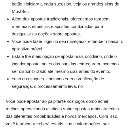
botão «Iniciar» a cada sucesión, veja os grandes slots do
MostBet.
Além das apostas tradicionais, oferecemos também
mercados especiais e apostas combinadas para
desigualar as opções sobre apostas.
Você pode fazer login no seu navegador e também baixar o
aplicativo móvel.
Esta é the mais opção de aposta mais cotidiano, onde o
jogador aposta, antes das partidas começarem, podendo
ser disponibilizado até mesmo dias antes do evento.
caso dos saques, contando com a verificação de
segurança, o processamento leva, no
Você pode apostar ao palpitante nos jogos como achar
melhor, aproveitando as dicas sobre apostas mais atraentes
das diferentes probabilidades e novos mercados. Com isso,
você também receberá estatísticas e informações mais