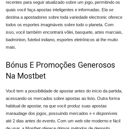
recentes para seguir atualizado sobre um jogo, permitindo os
quais você faça apostas inteligentes e informadas. Ela se
destina a apostadores sobre toda variedade electronic oferece
todos os esportes imagináveis sobre todo o planeta. Com
isso, você também encontrará vôlei, basquete, artes marciais,
badminton, futebol indiano, esportes eletrônicos at the muito
mais.
Bónus E Promoções Generosos
Na Mostbet
Você tem a possibilidade de apostar antes do início da partida,
acessando os mercados sobre apostas ao listo. Outra forma
habitual de apostar, na que você produz suas apostas
maraudage dos jogos, possuindo mercados » « disponíveis
até 2 dias antes do evento. Com um web site moderno e fácil
de usar, a Mostbet oferece ótimos métodos de deposito,