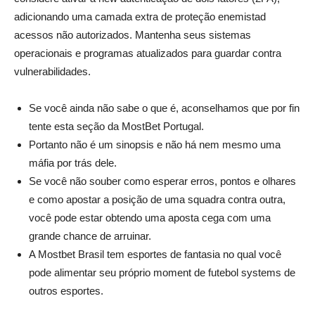
adicionando uma camada extra de proteção enemistad
acessos não autorizados. Mantenha seus sistemas
operacionais e programas atualizados para guardar contra
vulnerabilidades.
Se você ainda não sabe o que é, aconselhamos que por fin
tente esta seção da MostBet Portugal.
Portanto não é um sinopsis e não há nem mesmo uma
máfia por trás dele.
Se você não souber como esperar erros, pontos e olhares
e como apostar a posição de uma squadra contra outra,
você pode estar obtendo uma aposta cega com uma
grande chance de arruinar.
A Mostbet Brasil tem esportes de fantasia no qual você
pode alimentar seu próprio moment de futebol systems de
outros esportes.