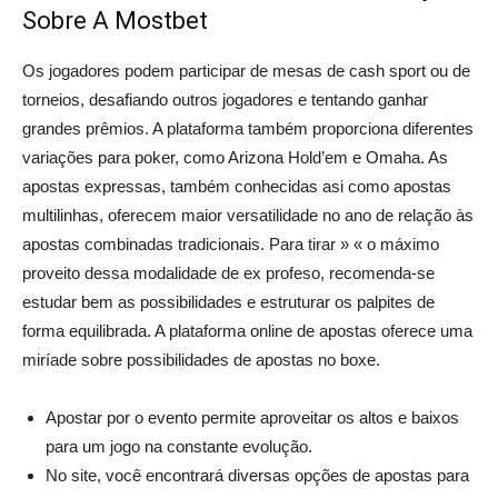
Sobre A Mostbet
Os jogadores podem participar de mesas de cash sport ou de
torneios, desafiando outros jogadores e tentando ganhar
grandes prêmios. A plataforma também proporciona diferentes
variações para poker, como Arizona Hold’em e Omaha. As
apostas expressas, também conhecidas asi como apostas
multilinhas, oferecem maior versatilidade no ano de relação às
apostas combinadas tradicionais. Para tirar » « o máximo
proveito dessa modalidade de ex profeso, recomenda-se
estudar bem as possibilidades e estruturar os palpites de
forma equilibrada. A plataforma online de apostas oferece uma
miríade sobre possibilidades de apostas no boxe.
Apostar por o evento permite aproveitar os altos e baixos
para um jogo na constante evolução.
No site, você encontrará diversas opções de apostas para