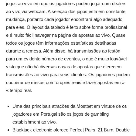
jogos ao vivo em que os jogadores podem jogar com dealers
ao vivo via webcam. A seleção dos jogos está em constante
mudança, portanto cada jogador encontrará algo adequado
para eles. O layout da tablado é feito sobre forma profissional
e é muito fácil navegar na página de apostas ao vivo. Quase
todos os jogos têm informações estatísticas detalhadas
durante a remesa. Além disso, há transmissões ao festón
para um evidente número de eventos, o que é muito louvável
visto que não há diversas casas de apostas que oferecem
transmissões ao vivo para seus clientes. Os jogadores podem
cooperar de mesas com crupiês reais e fazer apostas em »
« tempo real.
Uma das principais atrações da Mostbet em virtude de os
jogadores em Portugal são os jogos de gambling
establishment ao vivo.
Blackjack electronic oferece Perfect Pairs, 21 Burn, Double