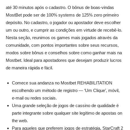
até 30 minutos após o cadastro. O bônus de boas-vindas
MostBet pode ser de 100% systems de 125% zero primeiro
depósito. No cadastro, o jogador ou apostador deve escolher
um ou outro, e cumprir as condições em virtude de recebê-lo.
Nesta seção, reunimos os games mais jogados através da
comunidade, com pontos importantes sobre seus recursos,
modos sobre bônus e conselhos sobre como ganhar mais na
Mostbet. Ideal para apostadores que desejam produzir lucros
de maneira rápida e fácil.
Comece sua andanza no Mostbet REHABILITATION
escolhendo um método de registro — ‘Um Clique’, móvil,
e-mail ou redes sociais.
Uma grande seleção de jogos de cassino de qualidade é
parte integrante sobre qualquer site legítimo de apostas on
the web.
Para aqueles que preferem jogos de estratégia, StarCraft 2