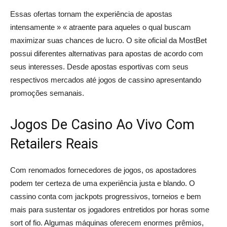
Essas ofertas tornam the experiência de apostas
intensamente » « atraente para aqueles o qual buscam
maximizar suas chances de lucro. O site oficial da MostBet
possui diferentes alternativas para apostas de acordo com
seus interesses. Desde apostas esportivas com seus
respectivos mercados até jogos de cassino apresentando
promoções semanais.
Jogos De Casino Ao Vivo Com
Retailers Reais
Com renomados fornecedores de jogos, os apostadores
podem ter certeza de uma experiência justa e blando. O
cassino conta com jackpots progressivos, torneios e bem
mais para sustentar os jogadores entretidos por horas some
sort of fio. Algumas máquinas oferecem enormes prêmios,