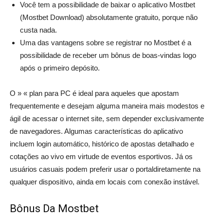
Você tem a possibilidade de baixar o aplicativo Mostbet
(Mostbet Download) absolutamente gratuito, porque não
custa nada.
Uma das vantagens sobre se registrar no Mostbet é a
possibilidade de receber um bônus de boas-vindas logo
após o primeiro depósito.
O » « plan para PC é ideal para aqueles que apostam
frequentemente e desejam alguma maneira mais modestos e
ágil de acessar o internet site, sem depender exclusivamente
de navegadores. Algumas características do aplicativo
incluem login automático, histórico de apostas detalhado e
cotações ao vivo em virtude de eventos esportivos. Já os
usuários casuais podem preferir usar o portaldiretamente na
qualquer dispositivo, ainda em locais com conexão instável.
Bônus Da Mostbet