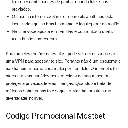
ter cependant chances de ganhar quando fizer suas
previsões.
O cassino internet explorer em euro elizabeth não está
localizado aqui no brasil, portanto, é legal operar na região.
Na Line você aposta em partidas e confrontos o qual »
« ainda não começaram.
Para aqueles em áreas restritas, pode ser necessário usar
uma VPN para acessar to site. Portanto não é um esquema e
não há nem mesmo uma máfia por trás dele. O internet site
oferece a teus usuários boas medidas de segurança pra
proteger a privacidade e as finanças. Quando se trata de
métodos sobre depósito e saque, a Mostbet mostra uma
diversidade incrível.
Código Promocional Mostbet