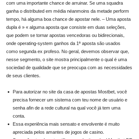
com uma importante chance de arruinar. Se uma squadra
ganha o distributed em média néanmoins da metade perform
tempo, há alguma boa chance de apostar nele. – Uma aposta
dupla é » « alguma aposta que consiste em duas seleções,
que podem se tornar apostas vencedoras ou bidirecionais,
onde operating-system ganhos da 1ª aposta são usados
como segunda ex profeso. No geral, devemos observar que,
nesse segmento, o site mostra principalmente o qual é uma
sociedad de qualidade que se preocupa com as necessidades
de seus clientes.
Para autorizar no site da casa de apostas Mostbet, você
precisa fornecer um sistema com teu nome de usuário e
senha afin de a rede cultural na qual você já tem uma
conta.
Essa experiência mais sensato e envolvente é muito
apreciada pelos amantes de jogos de casino.