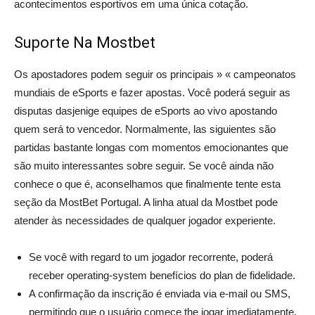
acontecimentos esportivos em uma única cotação.
Suporte Na Mostbet
Os apostadores podem seguir os principais » « campeonatos
mundiais de eSports e fazer apostas. Você poderá seguir as
disputas dasjenige equipes de eSports ao vivo apostando
quem será to vencedor. Normalmente, las siguientes são
partidas bastante longas com momentos emocionantes que
são muito interessantes sobre seguir. Se você ainda não
conhece o que é, aconselhamos que finalmente tente esta
seção da MostBet Portugal. A linha atual da Mostbet pode
atender às necessidades de qualquer jogador experiente.
Se você with regard to um jogador recorrente, poderá
receber operating-system benefícios do plan de fidelidade.
A confirmação da inscrição é enviada via e-mail ou SMS,
permitindo que o usuário comece the jogar imediatamente.