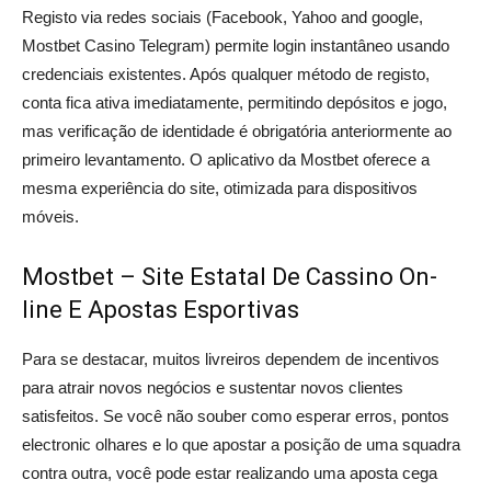
Registo via redes sociais (Facebook, Yahoo and google,
Mostbet Casino Telegram) permite login instantâneo usando
credenciais existentes. Após qualquer método de registo,
conta fica ativa imediatamente, permitindo depósitos e jogo,
mas verificação de identidade é obrigatória anteriormente ao
primeiro levantamento. O aplicativo da Mostbet oferece a
mesma experiência do site, otimizada para dispositivos
móveis.
Mostbet – Site Estatal De Cassino On-
line E Apostas Esportivas
Para se destacar, muitos livreiros dependem de incentivos
para atrair novos negócios e sustentar novos clientes
satisfeitos. Se você não souber como esperar erros, pontos
electronic olhares e lo que apostar a posição de uma squadra
contra outra, você pode estar realizando uma aposta cega