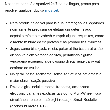
Nosso suporte tá disponível 24/7 na tua língua, pronto para
resolver qualquer dúvida
mostbet
.
Para producir elegível para la cual promoção, os jogadores
normalmente precisam de efetuar um determinado
depósito mínimo elizabeth cumprir alguns requisitos, como
o monto mínimo da ex profeso e as probabilities mínimas.
Jogos como blackjack, roleta, poker at the baccarat estão
disponíveis em versões ao vivo, permitindo alguma
verdadeira experiência de cassino diretamente carry out
conforto do teu lar.
No geral, neste segmento, some sort of Mostbet obtém a
maior classificação possível.
Roleta digital inclui europeia, francesa, americana
electronic variantes exóticas tais como Multi-Wheel (joga
simultâneamente em até eight rodas) e Small Roulette
(apenas números 1-12).