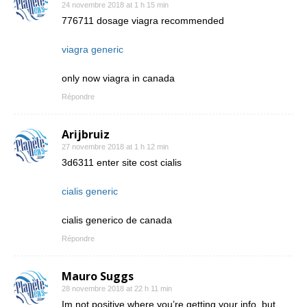
24 novembre 2018 at 1 h 15 min
776711 dosage viagra recommended
viagra generic
only now viagra in canada
Répondre
Arijbruiz
27 novembre 2018 at 1 h 12 min
3d6311 enter site cost cialis
cialis generic
cialis generico de canada
Répondre
Mauro Suggs
28 novembre 2018 at 22 h 11 min
Im not positive where you’re getting your info, but