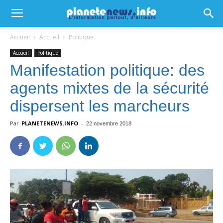
Accueil
Accueil
Politique
Accueil
Politique
Manifestation politique: des
agents mixtes de la sécurité
dispersent les marcheurs
Par
PLANETENEWS.INFO
-
22 novembre 2018