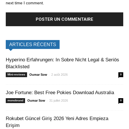
next time I comment.
ARTICLES RÉCENTS
Hyperino Erfahrungen: In Sobre Nicht Legal & Seriös
Blacklisted
-
Mini-reviews
Oumar Sow
2 août 2026
0
Joe Fortune: Best Free Pokies Download Australia
-
monobrand
Oumar Sow
31 juillet 2026
0
Rokubet Güncel Giriş 2026 Yeni Adres Empieza
Erişim