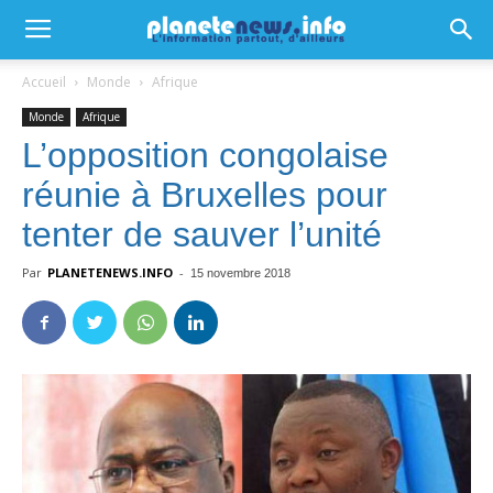
Accueil
Monde
Afrique
Monde
Afrique
L’opposition congolaise
réunie à Bruxelles pour
tenter de sauver l’unité
Par
PLANETENEWS.INFO
-
15 novembre 2018