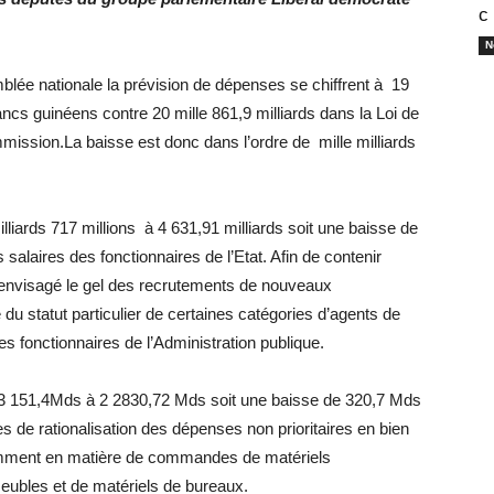
с
N
blée nationale la prévision de dépenses se chiffrent à 19
rancs guinéens contre 20 mille 861,9 milliards dans la Loi de
mmission.La baisse est donc dans l’ordre de mille milliards
lliards 717 millions à 4 631,91 milliards soit une baisse de
salaires des fonctionnaires de l’Etat. Afin de contenir
st envisagé le gel des recrutements de nouveaux
du statut particulier de certaines catégories d’agents de
es fonctionnaires de l’Administration publique.
 3 151,4Mds à 2 2830,72 Mds soit une baisse de 320,7 Mds
 de rationalisation des dépenses non prioritaires en bien
tamment en matière de commandes de matériels
meubles et de matériels de bureaux.