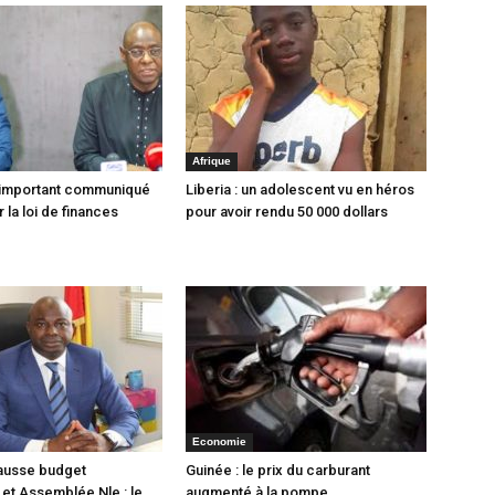
Afrique
 important communiqué
Liberia : un adolescent vu en héros
 la loi de finances
pour avoir rendu 50 000 dollars
Economie
ausse budget
Guinée : le prix du carburant
et Assemblée Nle : le
augmenté à la pompe