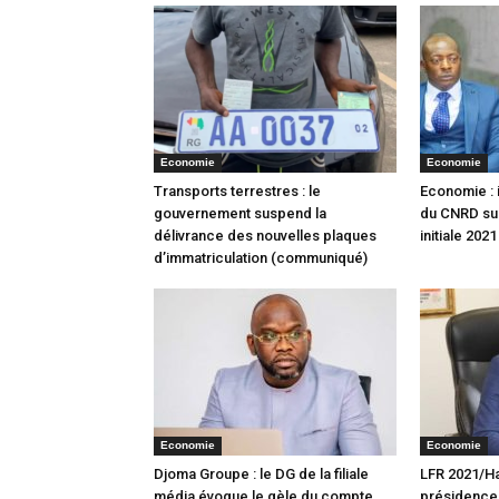
Economie
Economie
Transports terrestres : le
Economie :
gouvernement suspend la
du CNRD sur
délivrance des nouvelles plaques
initiale 2021
d’immatriculation (communiqué)
Economie
Economie
Djoma Groupe : le DG de la filiale
LFR 2021/H
média évoque le gèle du compte
présidence 