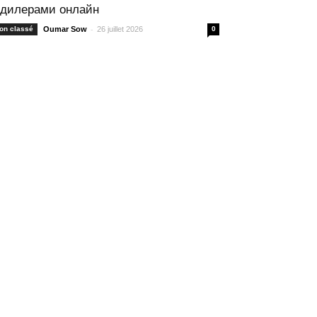
 дилерами онлайн
-
on classé
Oumar Sow
26 juillet 2026
0