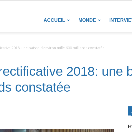
LANETENEWS
ACCUEIL
MONDE
INTERVI
ficative 2018: une baisse d’environ mille 600 milliards constatée
rectificative 2018: une 
rds constatée
H