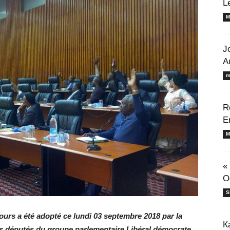
L
M
J
A
m
R
E
M
«
O
S
cours a été adopté ce lundi 03 septembre 2018 par la
К
es députés du groupe parlementaire Libéral démocrate