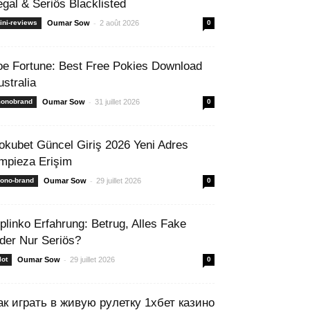
egal & Seriös Blacklisted
-
ini-reviews
Oumar Sow
2 août 2026
0
oe Fortune: Best Free Pokies Download
ustralia
-
onobrand
Oumar Sow
31 juillet 2026
0
okubet Güncel Giriş 2026 Yeni Adres
mpieza Erişim
-
ono-brand
Oumar Sow
29 juillet 2026
0
 plinko Erfahrung: Betrug, Alles Fake
der Nur Seriös?
-
lot
Oumar Sow
29 juillet 2026
0
ак играть в живую рулетку 1хбет казино