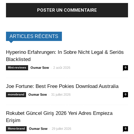
ARTICLES RÉCENTS
Hyperino Erfahrungen: In Sobre Nicht Legal & Seriös
Blacklisted
-
Mini-reviews
Oumar Sow
2 août 2026
0
Joe Fortune: Best Free Pokies Download Australia
-
monobrand
Oumar Sow
31 juillet 2026
0
Rokubet Güncel Giriş 2026 Yeni Adres Empieza
Erişim
-
Mono-brand
Oumar Sow
29 juillet 2026
0